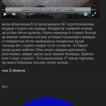
0:00
/ 0:00
қмола облысының Есіл қаласындағы №7 агротехникалық
олледжде студент көз жұмды. Өндірістік тәжірибе кезінде
ның үстіне бетон құлаған. Оқиға орнында 6 студент болған.
лар көкөніс қоймасы есігінің үстіндегі күнқағарға шыққан.
скі ғимараттың бетон жабындысы опырылып құлай
астағанда бес студент секіріп түсіп үлгерген. Ал біреуі
стында қалып қойған. Оны жедел жәрдем ауруханаға
еткізгенімен, өмірін сақтап қалу мүмкін болмады. Қайтыс
олған 1-курс студенті - Есіл қаласының 17 жасар тұрғыны.
азір оқиға бойынша тексеріс жүріп жатыр.
рмек Елберген
өлісу