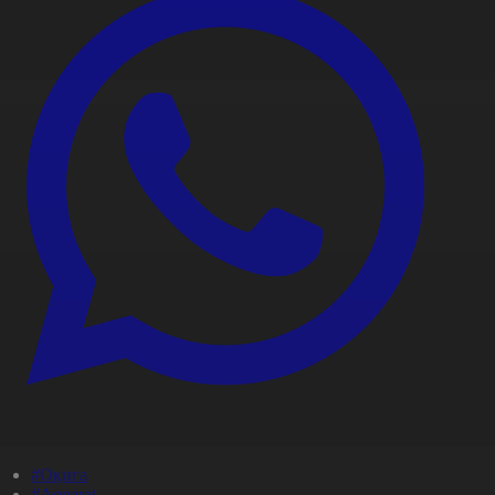
#Оқиға
#Aqparat