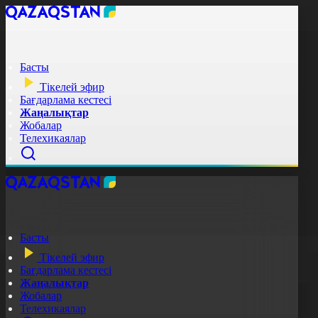
Басты
Тікелей эфир
Бағдарлама кестесі
Жаңалықтар
Жобалар
Телехикаялар
Басты
Тікелей эфир
Бағдарлама кестесі
Жаңалықтар
Жобалар
Телехикаялар