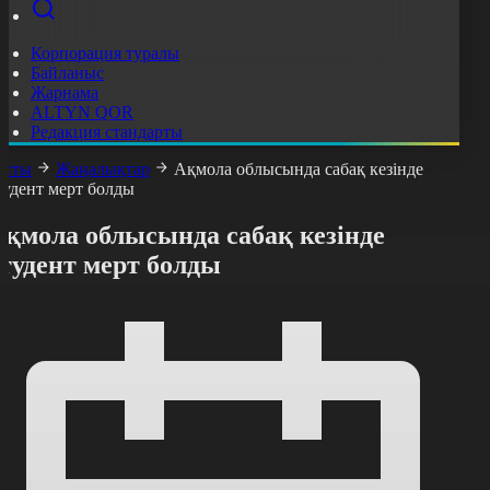
Корпорация туралы
Байланыс
Жарнама
ALTYN QOR
Редакция стандарты
асты
Жаңалықтар
Ақмола облысында сабақ кезінде
тудент мерт болды
Ақмола облысында сабақ кезінде
тудент мерт болды