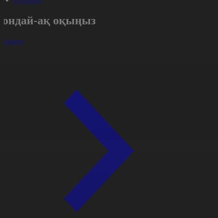
Сондай-ақ оқыңыз
арлығы