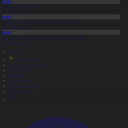
Қоғам
тандық өндіріс өрледі
8.08.2026, 20:11
Қоғам
ұрылыс — ел дамуының қозғаушы күші
8.08.2026, 20:09
Қоғам
идай импортына уақытша тыйым салынды
8.08.2026, 20:07
Басты
Тікелей эфир
Бағдарлама кестесі
Жаңалықтар
Жобалар
Телехикаялар
Мультсериалдар
Видеоархив