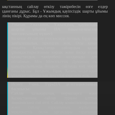
азақстанның сайлау өткізу тәжірибесін өзге елдер
олданғаны дұрыс. Бұл - Ұжымдық қауіпсіздік шарты ұйымы
кілінің пікірі. Құрамы да ең көп миссия.
Умахан Умаханов, Ұжымдық қауіпсіздік
шарты ұйымы ПА бақылаушылар
миссиясының мүшесі:
Біз кеше 49 сайлау учаскесінде болдық. Бірде-бір
заңбұзушылық тіркелген жоқ. Осы қиын
уақытта Қазақстанда сайлаудың қалай
ұйымдастырылғанын көрдік және басқа елдер
қазақстандық тәжірибені қолданады деп
ойлаймын. Мен Мемлекеттік Думаның екі
шақырылымында болдым, сайлауда көп мәрте
бақылаушы болдым, бірақ Қазақстандағыдай
ұйымдастырушылық деңгейді көргенім жоқ.
Исмет Учма, ТүркПА делегациясының
басшысы:
Сайлау халықаралық нормаларға және
Қазақстанның сайлау туралы ұлттық
заңнамасына сай өтті. Сайлау комиссияларының
және сайлау науқанының жұмысына
мемлекеттік билік органдары тарапынан