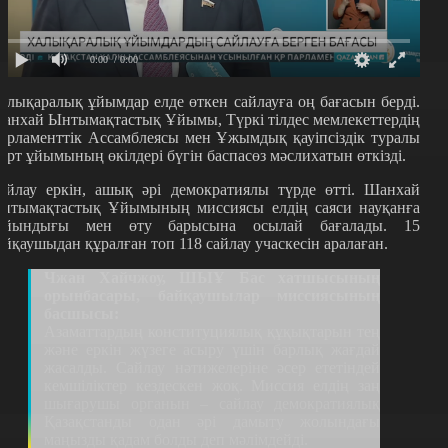
0:00
/ 0:00
алықаралық ұйымдар елде өткен сайлауға оң бағасын берді.
анхай Ынтымақтастық Ұйымы, Түркі тілдес мемлекеттердің
арламенттік Ассамблеясы мен Ұжымдық қауiпсiздiк туралы
арт ұйымының өкілдері бүгін баспасөз мәслихатын өткізді.
айлау еркін, ашық әрі демократиялы түрде өтті. Шанхай
нтымақтастық Ұйымының миссиясы елдің саяси науқанға
айындығы мен өту барысына осылай бағалады. 15
айқаушыдан құралған топ 118 сайлау учаскесін аралаған.
Чжан Хайчжоу, ШЫҰ Бас хатшысының
орынбасары, байқаушылар миссиясының
басшысы:
Азаматтардың конституциялық құқықтарын тең
және еркін жүзеге асыру үшін барлық жағдай
жасалды. Сайлау нәтижелеріне әсер ететіндей
кемшіліктер кездескен жоқ. Миссия елдің заң
шығарушы органын – сайлау демократиялық
Қазақстанды одан әрі дамыту жолындағы
маңызды қадам болды деп мәлімдейді.