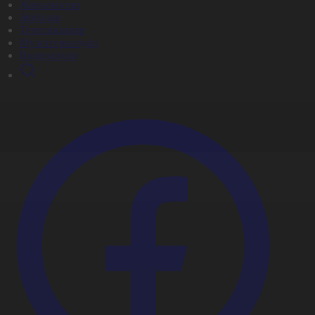
Жаңалықтар
Жобалар
Телехикаялар
Мультсериалдар
Видеоархив