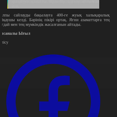
араласуға қатысты бірде-бір шағым айтылған
жоқ.
алпы сайлауды бақылауға 400-ге жуық халықаралық
айқаушы келді. Бәрінің пікірі ортақ. Яғни азаматтарға тең
ағдай мен тең мүмкіндік жасалғанын айтады.
ысаналы Ығыл
өлісу