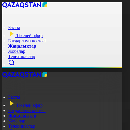
Басты
Тікелей эфир
Бағдарлама кестесі
Жаңалықтар
Жобалар
Телехикаялар
Басты
Тікелей эфир
Бағдарлама кестесі
Жаңалықтар
Жобалар
Телехикаялар