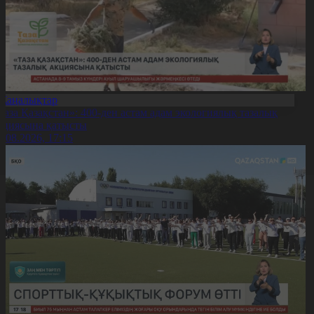
Жаңалықтар
Таза Қазақстан»: 400-ден астам адам экологиялық тазалық
кциясына қатысты
7.08.2026, 17:15