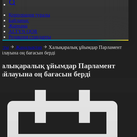
Корпорация туралы
Байланыс
Жарнама
ALTYN QOR
Редакция стандарты
асты
Жаңалықтар
Халықаралық ұйымдар Парламент
айлауына оң бағасын берді
Халықаралық ұйымдар Парламент
айлауына оң бағасын берді