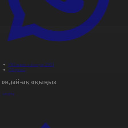
#Мәжіліс сайлауы-2021
#Aqparat
Сондай-ақ оқыңыз
арлығы