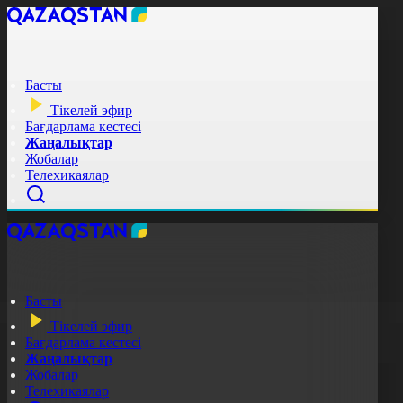
Басты
Тікелей эфир
Бағдарлама кестесі
Жаңалықтар
Жобалар
Телехикаялар
Басты
Тікелей эфир
Бағдарлама кестесі
Жаңалықтар
Жобалар
Телехикаялар