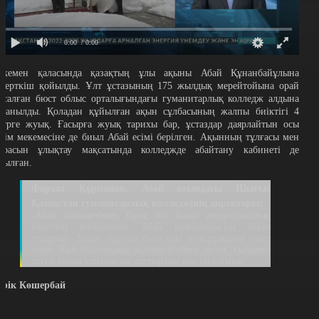
0:00
/ 0:00
скемен қаласында қазақтың ұлы ақыны Абай Құнанбайұлына
скерткіш қойылды. Ұлт ұстазының 175 жылдық мерейтойына орай
асалған бюст облыс орталығындағы гуманитарлық колледж алдына
ртанылды. Қоладан құйылған ақын сұлбасының жалпы биіктігі 4
етрге жуық. Ғасырға жуық тарихы бар, ұстаздар даярлайтын осы
ілім мекемесіне де биыл Абай есімі берілген. Ақынның тұлғасы мен
ұрасын ұлықтау мақсатында колледжде абайтану кабинеті де
шылған.
Фархат Құрманов, Абай атындағы Шығыс
Қазақстан гуманитарлық колледжінің директоры:
-Абай кабинетімен бірге біз биыл педагогикалық
кеңестің шешімімен Абай шәкіртақысын беріп
отырмыз. Биыл бірінші бала осы шәкіртақыны алып
отыр. Бұл балалардың жалпы білімге деген, ғылымға
деген қызығушылығын арттырады деп ойлаймын.
ерік Көшербай