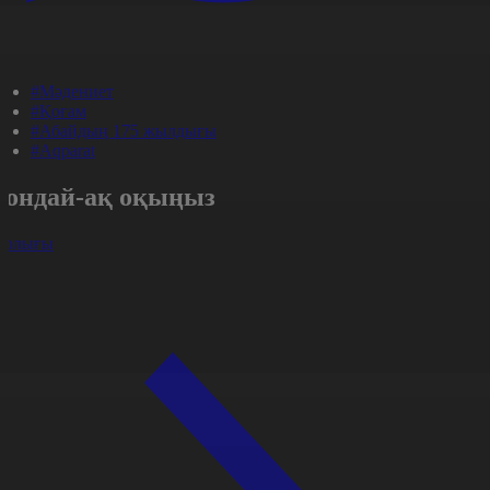
#Мәдениет
#Қоғам
#Абайдың 175 жылдығы
#Aqparat
Сондай-ақ оқыңыз
арлығы