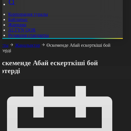
Корпорация туралы
Байланыс
Жарнама
ALTYN QOR
Редакция стандарты
асты
Жаңалықтар
Өскеменде Абай ескерткіші бой
өтерді
скеменде Абай ескерткіші бой
өтерді