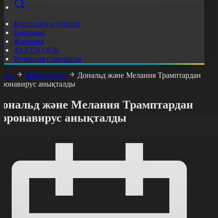
Корпорация туралы
Байланыс
Жарнама
ALTYN QOR
Редакция стандарты
асты
Жаңалықтар
Дональд және Мелания Трамптардан
оронавирус анықталды
Дональд және Мелания Трамптардан
коронавирус анықталды