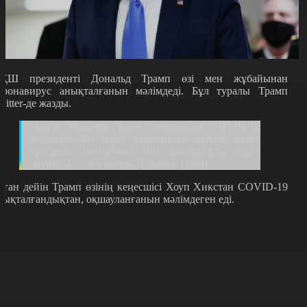
ҚШ президенті Дональд Трамп өзі мен жұбайынан
оронавирус анықталғанын мәлімдеді. Бұл туралы Трамп
witter-де жазды.
«Бүгін Мелания Трамп екеумізден COVID-19
табылды. Біз дереу карантинге жатып, оңалу
процесін бастаймыз. Біз қиындықты бірге
жеңеміз!» - деп жазды Дональд Трамп.
ұған дейін Трамп өзінің кеңесшісі Хоуп Хикстан COVID-19
нықталғандықтан, оқшауланғанын мәлімдеген еді.