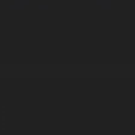
Корпорация туралы
Байланыс
Дистрибуция
Жарнама
Редакция стандарты