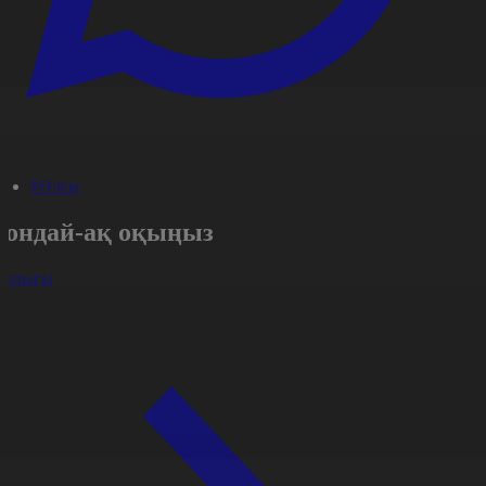
#Әлем
Сондай-ақ оқыңыз
арлығы