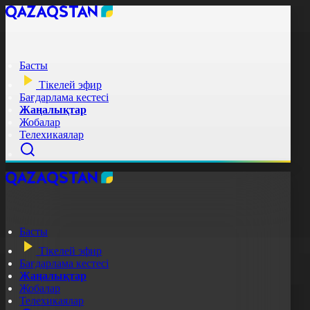
Басты
Тікелей эфир
Бағдарлама кестесі
Жаңалықтар
Жобалар
Телехикаялар
Басты
Тікелей эфир
Бағдарлама кестесі
Жаңалықтар
Жобалар
Телехикаялар