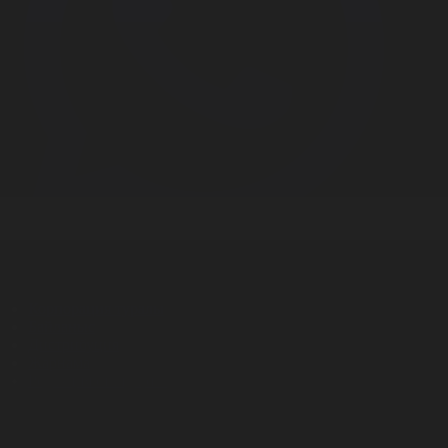
Корпорация туралы
Байланыс
Дистрибуция
Жарнама
Редакция стандарты