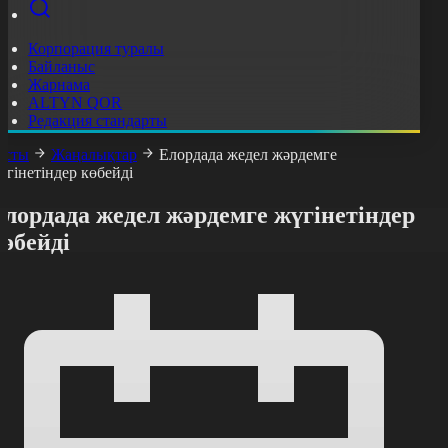
Корпорация туралы
Байланыс
Жарнама
ALTYN QOR
Редакция стандарты
асты
Жаңалықтар
Елордада жедел жәрдемге
үгінетіндер көбейді
лордада жедел жәрдемге жүгінетіндер
өбейді