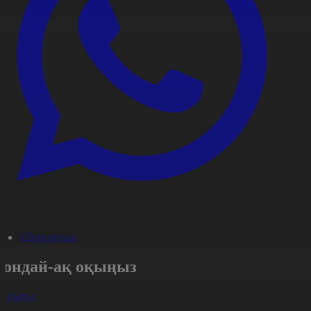
#Денсаулық
Сондай-ақ оқыңыз
арлығы