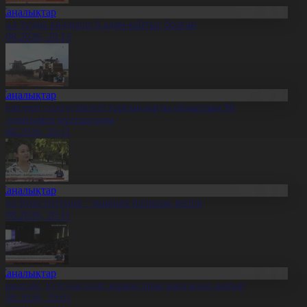
Жаңалықтар
иыл тұзды көлдерде 6 адам қайтыс болған
7.08.2026, 20:13
Жаңалықтар
резидент солтүстіктегі тұрғындарды облыстың 90
ылдығымен құттықтады
7.08.2026, 20:11
Жаңалықтар
аңа Конституция – жарқын болашақ кепілі
7.08.2026, 20:11
Жаңалықтар
ұрылтай: Үгіт-насихат жұмыстары жалғасып жатыр
7.08.2026, 20:01