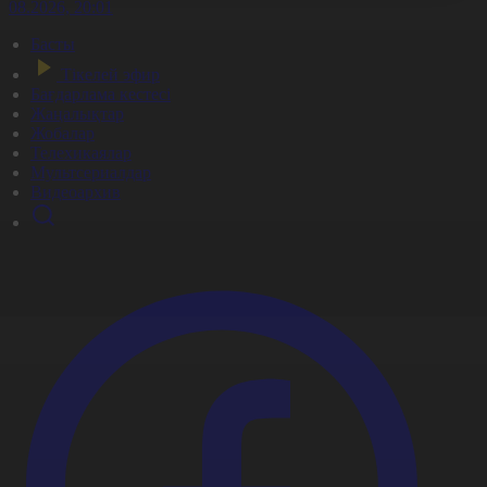
7.08.2026, 20:01
Басты
Тікелей эфир
Бағдарлама кестесі
Жаңалықтар
Жобалар
Телехикаялар
Мультсериалдар
Видеоархив