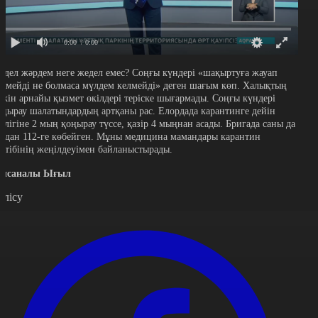
0:00
/ 0:00
едел жәрдем неге жедел емес? Соңғы күндері «шақыртуға жауап
ермейді не болмаса мүлдем келмейді» деген шағым көп. Халықтың
əжін арнайы қызмет өкілдері теріске шығармады. Соңғы күндері
оңырау шалатындардың артқаны рас. Елордада карантинге дейін
əулігіне 2 мың қоңырау түссе, қазір 4 мыңнан асады. Бригада саны да
9-дан 112-ге көбейген. Мұны медицина мамандары карантин
əртібінің жеңілдеуімен байланыстырады.
ысаналы Ығыл
өлісу