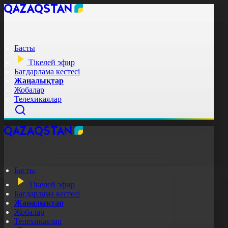
Басты
Тікелей эфир
Бағдарлама кестесі
Жаңалықтар
Жобалар
Телехикаялар
Басты
Тікелей эфир
Бағдарлама кестесі
Жаңалықтар
Жобалар
Телехикаялар