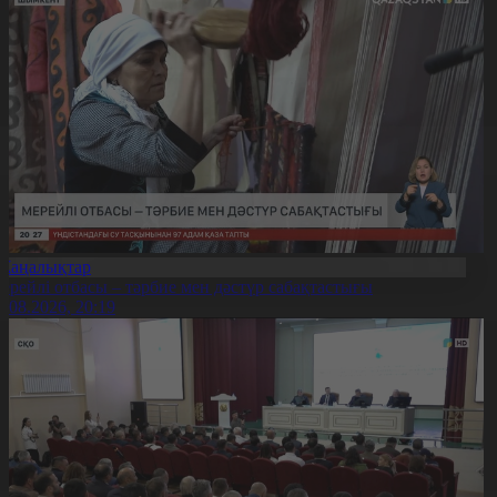
Жаңалықтар
ерейлі отбасы – тәрбие мен дәстүр сабақтастығы
7.08.2026, 20:19