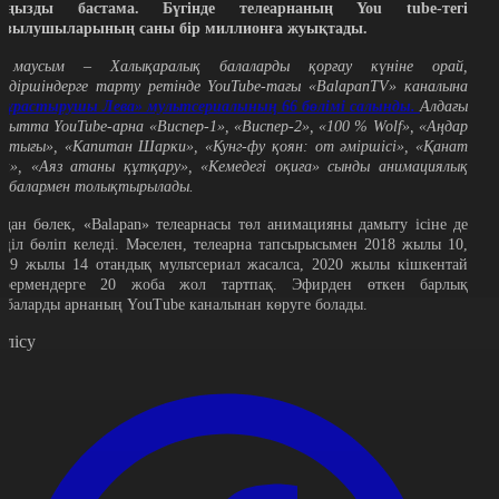
аңызды бастама. Бүгінде телеарнаның You tube-тегі
азылушыларының саны бір миллионға жуықтады.
 маусым – Халықаралық балаларды қорғау күніне орай,
үлдіршіндерге тарту ретінде YouTube-тағы «BalapanTV» каналына
Құрастырушы Лева» мультсериалының 66 бөлімі салынды.
Алдағы
ақытта YouTube-арна «Виспер-1», «Виспер-2», «100 % Wolf», «Аңдар
остығы», «Капитан Шарки», «Кунг-фу қоян: от әміршісі», «Қанат
ақ», «Аяз атаны құтқару», «Кемедегі оқиға» сынды анимациялық
обалармен толықтырылады.
ұдан бөлек, «Balapan» телеарнасы төл анимацияны дамыту ісіне де
өңіл бөліп келеді. Мәселен, телеарна тапсырысымен 2018 жылы 10,
019 жылы 14 отандық мультсериал жасалса, 2020 жылы кішкентай
өрермендерге 20 жоба жол тартпақ. Эфирден өткен барлық
обаларды арнаның YouTube каналынан көруге болады.
өлісу