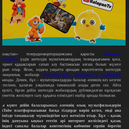
Қазақстан» телерадиокорпорациясына қарасты
«Balapan»
елеарнасы
үздік шетелдік мультхикаялардың телеқұқығымен қоса,
нтернет құқықтарын сатып алу бастамасын алғаш болып жүзеге
сырып отыр. Яғни, алдағы уақытта арнадан көрсетілетін шетелдік
нимациялық жобалар
YouTube-тағы «BalapanTV» каналына
алынады. Демек, бұл – мультсериалдарды балалар әлемнің кез келген
үктесінен, қалаған уақытында тамашалай алады деген сөз. Айта
етерлігі, бұған дейін шетелдік жобалардың дубляждалған нұсқасын
леуметтік желілерге салу құқығы еліміздегі ешбір арнада болмаған.
сы күнге дейін балаларымыз әлемнің озық мультфильмдерін
ouTube платформасынан басқа тілдерде көріп келсе, енді ана
ілімізде тамашалау мүмкіндігіне қол жеткізіп отыр. Бұл – қазақ
ілінің дамуына ықпал ететін әрі интернет желісіндегі қазақ
іліндегі сапалы балалар контентінің көбеюіне серпін беретін