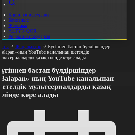
Корпорация туралы
Байланыс
Жарнама
ALTYN QOR
Редакция стандарты
асты
Жаңалықтар
Бүгіннен бастап бүлдіршіндер
Balapan»-ның YouTube каналынан шетелдік
ультсериалдарды қазақ тілінде көре алады
үгіннен бастап бүлдіршіндер
«Balapan»-ның YouTube каналынан
шетелдік мультсериалдарды қазақ
ілінде көре алады