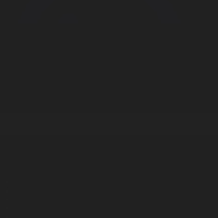
Корпорация туралы
Байланыс
Дистрибуция
Жарнама
Редакция стандарты