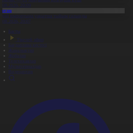
8.08.2026, 20:09
Қоғам
идай импортына уақытша тыйым салынды
8.08.2026, 20:07
Басты
Тікелей эфир
Бағдарлама кестесі
Жаңалықтар
Жобалар
Телехикаялар
Мультсериалдар
Видеоархив