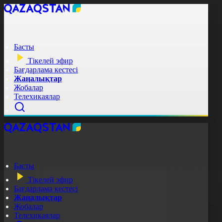
Басты
Тікелей эфир
Бағдарлама кестесі
Жаңалықтар
Жобалар
Телехикаялар
Басты
Тікелей эфир
Бағдарлама кестесі
Жаңалықтар
Жобалар
Телехикаялар