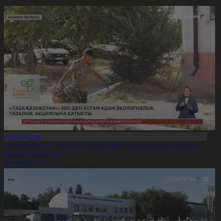
Жаңалықтар
Таза Қазақстан»: 400-ден астам адам экологиялық тазалық
кциясына қатысты
7.08.2026, 17:15