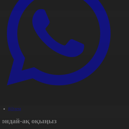
#Әлем
Сондай-ақ оқыңыз