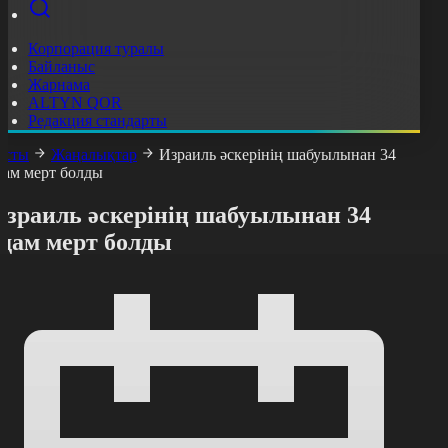
Корпорация туралы
Байланыс
Жарнама
ALTYN QOR
Редакция стандарты
асты
Жаңалықтар
Израиль әскерінің шабуылынан 34
дам мерт болды
Израиль әскерінің шабуылынан 34
адам мерт болды