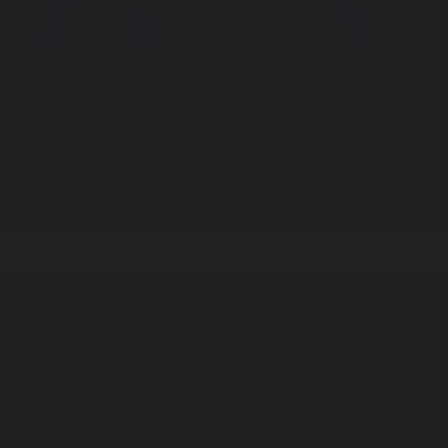
Корпорация туралы
Байланыс
Дистрибуция
Жарнама
Редакция стандарты