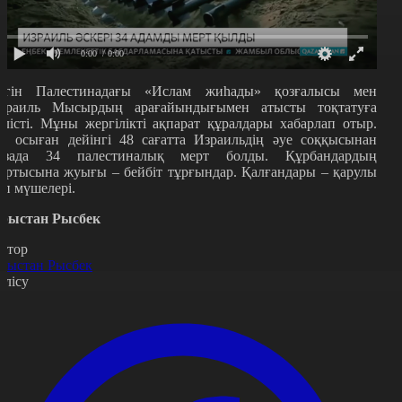
0:00
/ 0:00
үгін Палестинадағы «Ислам жиһады» қозғалысы мен
зраиль Мысырдың арағайындығымен атысты тоқтатуға
елісті. Мұны жергілікті ақпарат құралдары хабарлап отыр.
л осыған дейінгі 48 сағатта Израильдің әуе соққысынан
азада 34 палестиналық мерт болды. Құрбандардың
артысына жуығы – бейбіт тұрғындар. Қалғандары – қарулы
оп мүшелері.
рыстан Рысбек
втор
рыстан Рысбек
өлісу