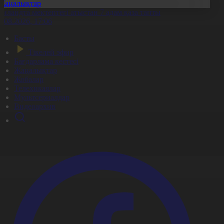
Жаңалықтар
аиландта мектептегі атыстан 7 адам қаза тапты
7.08.2026, 17:06
Басты
Тікелей эфир
Бағдарлама кестесі
Жаңалықтар
Жобалар
Телехикаялар
Мультсериалдар
Видеоархив