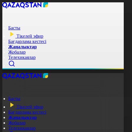
Басты
Тікелей эфир
Бағдарлама кестесі
Жаңалықтар
Жобалар
Телехикаялар
Басты
Тікелей эфир
Бағдарлама кестесі
Жаңалықтар
Жобалар
Телехикаялар