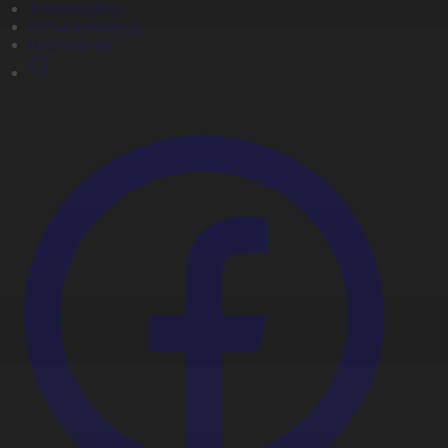
Телехикаялар
Мультсериалдар
Видеоархив