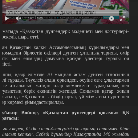
0:00
/ 0:00
лматыда «Қазақстан дүнгендері: мәдениеті мен дәстүрлері»
ерекелік шара өтті.
ған Қазақстан халқы Ассамблеясының құрылымдары мен
тномәдени бірлестік өкілдері дүнген ұлтының тарихы, өмір
алты мен еліміздің дамуына қосқан үлестері туралы ой
өлісті.
алпы, қазір елімізде 70 мыңнан астам дүнген этносының
кілі тұрады. Тәуелсіз елдің өркендеп, өсуіне өзге ұлыстармен
ірге атсалысып жатқан олар мемлекетте тұрақтылық пен
атулықтың берік екендігін жеткізді. Сонымен қатар, жиын
арысында «Қазақстан - біздің ортақ үйіміз» атты сурет пен
нер көрмесі ұйымдастырылды.
бубакир Войнце, «Қазақстан дүнгендері қоғамы» ҚБ
өрағасы:
ыны керек, біздің салт-дәстүріміз қазақтың салтымен біте
айнасып кеткен. Себебі дүнгендер Қазақстанда 140 жылдан