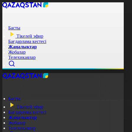
Басты
Тікелей эфир
Бағдарлама кестесі
Жаңалықтар
Жобалар
Телехикаялар
Басты
Тікелей эфир
Бағдарлама кестесі
Жаңалықтар
Жобалар
Телехикаялар