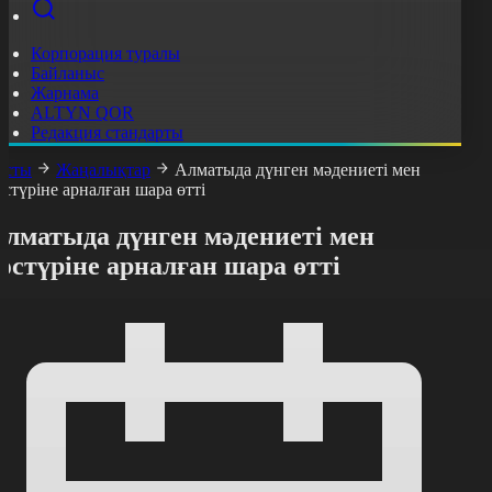
Корпорация туралы
Байланыс
Жарнама
ALTYN QOR
Редакция стандарты
асты
Жаңалықтар
Алматыда дүнген мәдениеті мен
әстүріне арналған шара өтті
Алматыда дүнген мәдениеті мен
әстүріне арналған шара өтті