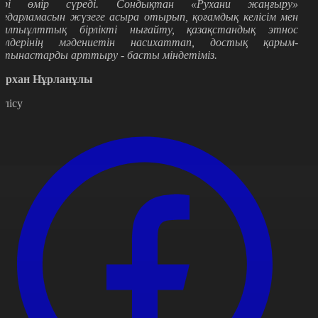
ері өмір сүреді. Сондықтан «Рухани жаңғыру»
ағдарламасын жүзеге асыра отырып, қоғамдық келісім мен
алпыұлттық бірлікті нығайту, қазақстандық этнос
кілдерінің мәдениетін насихаттап, достық қарым-
атынастарды арттыру - басты міндетіміз.
ұрхан Нұрланұлы
өлісу