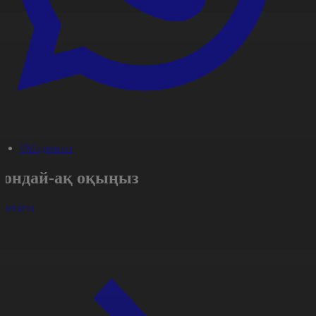
#Мәдениет
Сондай-ақ оқыңыз
арлығы