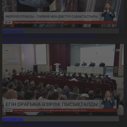
Жаңалықтар
ерейлі отбасы – тәрбие мен дәстүр сабақтастығы
7.08.2026, 20:19
Жаңалықтар
ҚО-да егін орағына әзірлік пысықталды