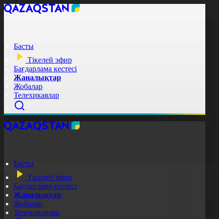
Басты
Тікелей эфир
Бағдарлама кестесі
Жаңалықтар
Жобалар
Телехикаялар
Басты
Тікелей эфир
Бағдарлама кестесі
Жаңалықтар
Жобалар
Телехикаялар