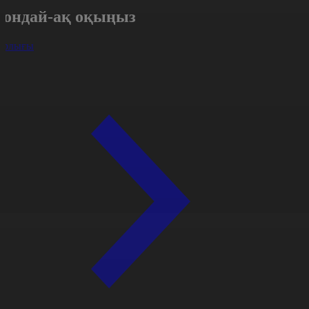
Сондай-ақ оқыңыз
арлығы