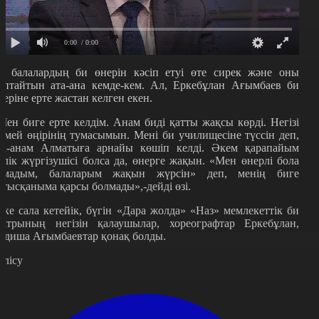
0:00
/ 0:00
р балалардың би өнерін кәсіп етуі өте сирек және оны
ұптайтын ата-ана кемде-кем. Ал, Еркебұлан Ағымбаев би
неріне ерте жастан келген екен.
Мен биге ерте келдім. Анам биді қатты жақсы көрді. Негізі
емей өңірінің тумасымын. Мені би училищесіне түссін деп,
та-анам Алматыға арнайы көшіп келді. Әкем қарапайым
өлік жүргізушісі болса да, өнерге жақын. «Мен өнерлі бола
лмадым, балаларым жақын жүрсін» деп, менің биге
атысқаныма қарсы болмады»,-дейді өзі.
ске сала кетейік, бүгін «Дара жолда» «Наз» мемлекеттік би
еатрының негізін қалаушылар, хореографтар Еркебұлан,
адиша Ағымбаевтар қонақ болды.
өлісу