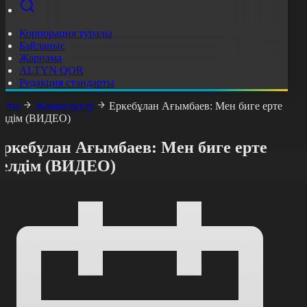
Корпорация туралы
Байланыс
Жарнама
ALTYN QOR
Редакция стандарты
асты
Жаңалықтар
Еркебұлан Ағымбаев: Мен биге ерте
елдім (ВИДЕО)
Еркебұлан Ағымбаев: Мен биге ерте
келдім (ВИДЕО)