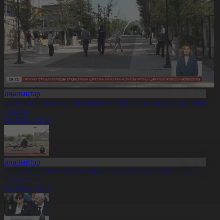
Жаңалықтар
лматы облысында 22 мыңнан аса тұрғын тазалық жұмысына
тсалысты
6.08.2026, 20:20
Жаңалықтар
станада жолаушы мінген ұшқышсыз әуе кемесі алғаш рет
уеге көтерілді
6.08.2026, 20:19