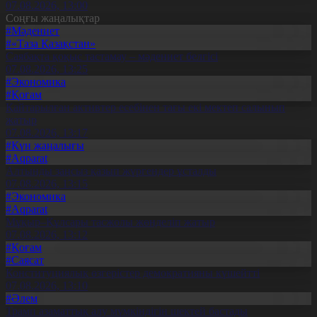
07.08.2026, 13:00
Соңғы жаңалықтар
#Мәдениет
#«Таза Қазақстан»
Саябақта қоқыс тастамау – мәдениет белгісі
07.08.2026, 13:25
#Экономика
#Қоғам
Қайтарылған активтер есебінен тағы екі мектеп салынып
жатыр
07.08.2026, 13:17
#Күн жаңалығы
#Aqparat
Алтынды заңсыз қазып жүргендер ұсталды
07.08.2026, 13:15
#Экономика
#Aqparat
Мұқыр–Құлсары тасжолы жөнделіп жатыр
07.08.2026, 13:12
#Қоғам
#Саясат
Конституциялық өзгерістер демократияны күшейтті
07.08.2026, 13:10
#Әлем
Трамп азаматтық алу мүмкіндігін шектей бастады