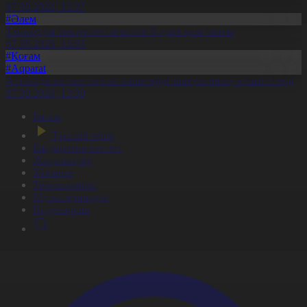
07.08.2026, 13:07
#Әлем
Таиландта мектептегі атыстан 8 адам қаза тапты
07.08.2026, 13:03
#Қоғам
#Aqparat
Астанада заңсыз тұрған көліктерді эвакуациялау күшейтіледі
07.08.2026, 13:00
Басты
Тікелей эфир
Бағдарлама кестесі
Жаңалықтар
Жобалар
Телехикаялар
Мультсериалдар
Видеоархив