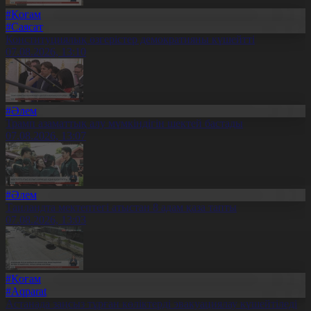
#Қоғам
#Саясат
Конституциялық өзгерістер демократияны күшейтті
07.08.2026, 13:10
#Әлем
Трамп азаматтық алу мүмкіндігін шектей бастады
07.08.2026, 13:07
#Әлем
Таиландта мектептегі атыстан 8 адам қаза тапты
07.08.2026, 13:03
#Қоғам
#Aqparat
Астанада заңсыз тұрған көліктерді эвакуациялау күшейтіледі