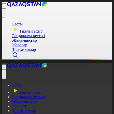
Басты
Тікелей эфир
Бағдарлама кестесі
Жаңалықтар
Жобалар
Телехикаялар
Басты
Тікелей эфир
Бағдарлама кестесі
Жаңалықтар
Жобалар
Телехикаялар