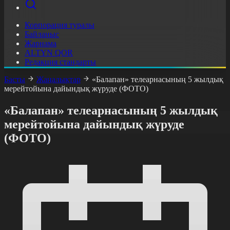
Корпорация туралы
Байланыс
Жарнама
ALTYN QOR
Редакция стандарты
Басты
Жаңалықтар
«Балапан» телеарнасының 5 жылдық
мерейтойына дайындық жүруде (ФОТО)
«Балапан» телеарнасының 5 жылдық
мерейтойына дайындық жүруде
(ФОТО)