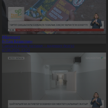
#Мәдениет
#«Таза Қазақстан»
Саябақта қоқыс тастамау – мәдениет белгісі
07.08.2026, 13:25