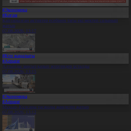
#Экономика
#Қоғам
Қайтарылған активтер есебінен тағы екі мектеп салынып
жатыр
07.08.2026, 13:17
#Күн жаңалығы
#Aqparat
Алтынды заңсыз қазып жүргендер ұсталды
07.08.2026, 13:15
#Экономика
#Aqparat
Мұқыр–Құлсары тасжолы жөнделіп жатыр
07.08.2026, 13:12