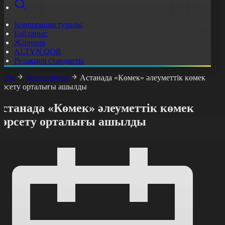
Корпорация туралы
Байланыс
Жарнама
ALTYN QOR
Редакция стандарты
асты
Жаңалықтар
Астанада «Көмек» әлеуметтік көмек
өрсету орталығы ашылды
Астанада «Көмек» әлеуметтік көмек
көрсету орталығы ашылды