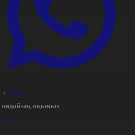
#Портал
Сондай-ақ оқыңыз
арлығы