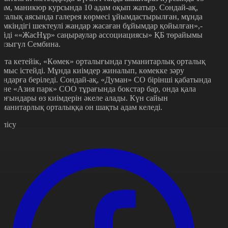
дам, маникюр курсында 10 адам оқып жатыр. Сондай-ақ,
рталық аясында галерея көрмесі ұйымдастырылған, мұнда
үмкіндігі шектеулі жандар жасаған бұйымдар қойылған»,-
ейді ««ЖасНұр» саңыраулар ассоциациясы» ҚБ төрайымы
ызыгүл Сембина.
йта кетейік, «Көмек» орталығында гуманитарлық орталық
ұмыс істейді. Мұнда киімдер жиналып, көмекке зәру
андарға беріледі. Сондай-ақ, «Думан» СО бірінші қабатында
әне «Азия парк» СОО тұрағында бокстар бар, онда қала
ұрғындары өз киімдерін әкеле алады. Күн сайын
уманитарлық орталыққа он шақты адам келеді.
өлісу