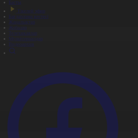
Басты
Тікелей эфир
Бағдарлама кестесі
Жаңалықтар
Жобалар
Телехикаялар
Мультсериалдар
Видеоархив