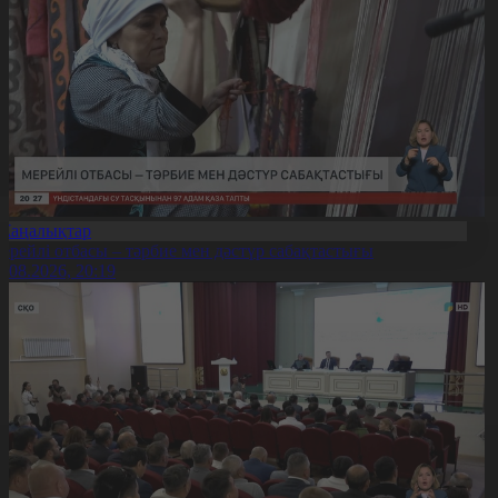
Жаңалықтар
ерейлі отбасы – тәрбие мен дәстүр сабақтастығы
7.08.2026, 20:19