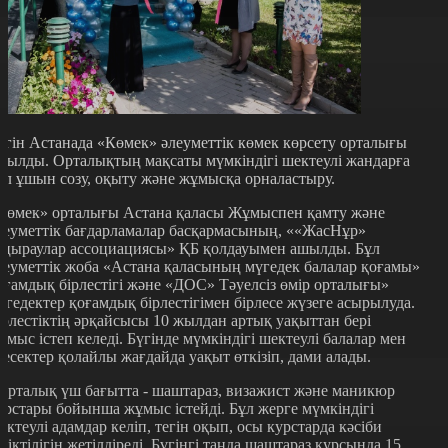
үгін Астанада «Көмек» әлеуметтік көмек көрсету орталығы
шылды. Орталықтың мақсаты мүмкіндігі шектеулі жандарға
ол ұшын созу, оқыту және жұмысқа орналастыру.
Көмек» орталығы Астана қаласы Жұмыспен қамту және
леуметтік бағдарламалар басқармасының, ««ЖасНұр»
аңыраулар ассоциациясы» ҚБ қолдауымен ашылды. Бұл
леуметтік жоба «Астана қаласының мүгедек балалар қоғамы»
оғамдық бірлестігі және «ДОС» Тәуелсіз өмір орталығы»
үгедектер қоғамдық бірлестігімен бірлесе жүзеге асырылуда.
ірлестіктің әрқайсысы 10 жылдан артық уақыттан бері
ұмыс істеп келеді. Бүгінде мүмкіндігі шектеулі балалар мен
ресектер қолайлы жағдайда уақыт өткізіп, дами алады.
Орталық үш бағытта - шаштараз, визажист және маникюр
урстары бойынша жұмыс істейді. Бұл жерге мүмкіндігі
ектеулі адамдар келіп, тегін оқып, осы курстарда кәсіби
іліктілігін жетілдіреді. Бүгінгі таңда шаштараз курсында 15