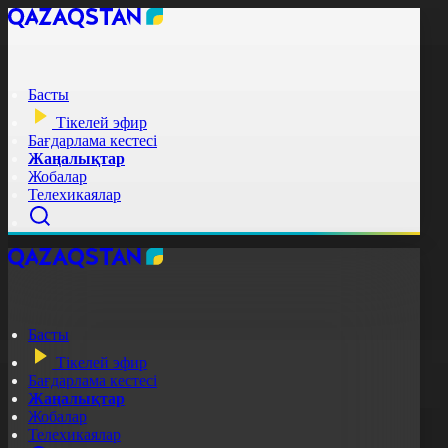
Басты
Тікелей эфир
Бағдарлама кестесі
Жаңалықтар
Жобалар
Телехикаялар
Басты
Тікелей эфир
Бағдарлама кестесі
Жаңалықтар
Жобалар
Телехикаялар