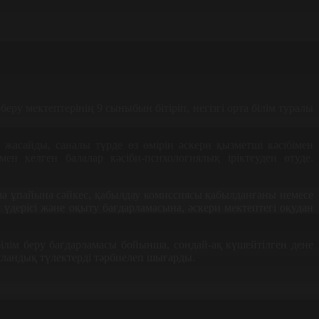
ру мектептерінің 9 сыныбын бітіріп, негізгі орта білім туралы
жасайды, саналы түрде өз өмірін әскери қызметші кәсібімен
ен келген балалар кәсіби-психологиялық іріктеуден өтуде.
таша ұпайына сәйкес, қабылдау комиссиясы қабылданғаны немесе
дерісі және оқыту бағдарламасына, әскери мектептегі оқудан
білім беру бағдарламасы бойынша, сондай-ақ күшейтілген дене
 ұландық түлектерді тәрбиелеп шығарды.