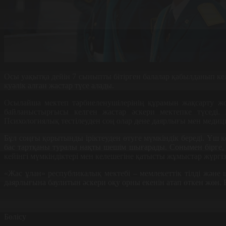
Осы уақытқа дейін 7 сыныпты бітірген балалар қабылданып келс
куәлік алған жастар түсе алады.
Осылайша мектеп тәрбиеленушілерінің құрамын жақсарту жос
байланыстырғысы келген жастар әскери мектепке түседі. Қ
Психологиялық тестілеуден соң олар дене даярлығы мен медици
Бұл соңғы қорытынды іріктеуден өтуге мүмкіндік береді. Үш к
бас тартқаны туралы нақты шешім шығарады. Сонымен бірге, 
кейінгі мүмкіндіктері мен келешегіне қатысты жұмыстар жүргіз
«Жас ұлан» республикалық мектебі – мемлекеттік тілді және 
даярлығына баулитын әскери оқу орны екенін атап өткен жөн. Б
Бөлісу