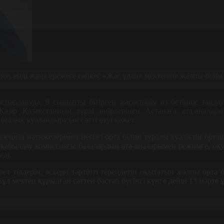
е, енді жаңа ережеге сәйкес «Жас ұлан» мектебіне жалпы білім бе
парлануда, 9 сыныпты бітірген жасөспірім өз бетінше таңдау 
азір Қазақстанның түрлі өңірлерінен Астанаға ата-аналарым
налық куәландырудан сәтті өтуі қажет.
езеңнің нәтижелерімен негізгі орта білімі туралы куәліктің ор
қабылдау комиссиясы балалардың ата-аналарымен режимге, оқу ү
еді.
шет тілдерін, әскери тәртіпті тереңдетіп оқытатын жалпы орта 
ұл мектеп құрылған сәттен бастап бүгінгі күнге дейін 13 мәрте