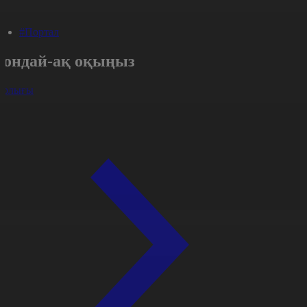
#Портал
Сондай-ақ оқыңыз
арлығы