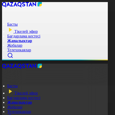
Басты
Тікелей эфир
Бағдарлама кестесі
Жаңалықтар
Жобалар
Телехикаялар
Басты
Тікелей эфир
Бағдарлама кестесі
Жаңалықтар
Жобалар
Телехикаялар