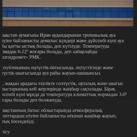
азақстан аумағына Иран аудандарынан тропикалық ауа
елуіне байланысты демалыс күндері және дүйсенбі күні ауа
айы қатты ыстық болады, деп күтілуде. Температура
ормадан 6-12º жоғары болады, деп хабарлайды
Қазгидромет» РМК.
еспубликаның оңтүстік-батысында, оңтүстігінде және
ңтүстік-шығысында ауа райы жауын-шашынсыз.
л, жақын арадағы тәулікте солтүстік, орталық және шығыс
блыстарының кей жерлерінде жаңбыр сақталады. Бірақ
ексенбі күні мұнда да температура климаттық нормадан 3-6º
оғары болады деп болжануда.
азақстанның батыс облыстарында атмосфералық
ронттардың өтуіне байланысты өткінші жаңбыр жауып,
стық бәсеңдейді.
өлісу