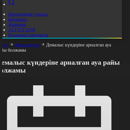
Корпорация туралы
Байланыс
Жарнама
ALTYN QOR
Редакция стандарты
асты
Жаңалықтар
Демалыс күндеріне арналған ауа
айы болжамы
Демалыс күндеріне арналған ауа райы
болжамы