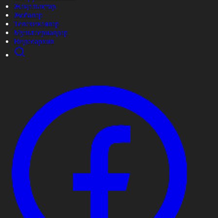
Жаңалықтар
Жобалар
Телехикаялар
Мультсериалдар
Видеоархив