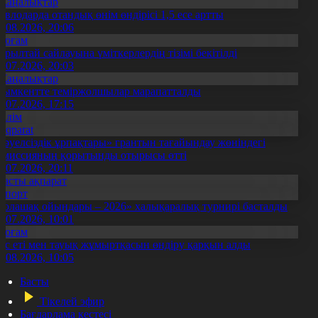
Жаңалықтар
авлодарда отандық өнім өндірісі 1,5 есе артты
5.08.2026, 20:06
Қоғам
ұрылтай сайлауына үміткерлердің тізімі бекітілді
3.07.2026, 20:03
Жаңалықтар
ымкентте теміржолшылар марапатталды
1.07.2026, 17:15
Білім
Aqparat
Тәуелсіздік ұрпақтары» грантын тағайындау жөніндегі
омиссияның қорытынды отырысы өтті
1.07.2026, 20:11
Басты ақпарат
Спорт
Болашақ ойындары – 2026» халықаралық турнирі басталды
0.07.2026, 10:01
Қоғам
ұс еті мен тауық жұмыртқасын өндіру қарқын алды
7.08.2026, 10:05
Басты
Тікелей эфир
Бағдарлама кестесі