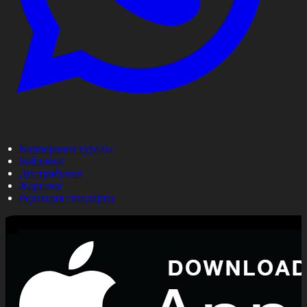
Корпорация туралы
Байланыс
Дистрибуция
Жарнама
Редакция стандарты