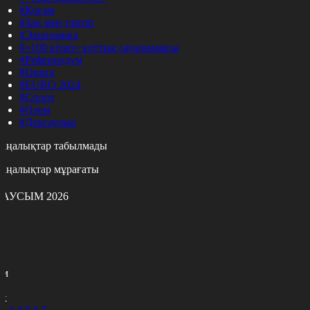
#Қоғам
#Заң мен тәртіп
#Экономика
#«100 кітап» ұлттық сауалнамасы
#Референдум
#Оқиға
#EURO 2024
#Спорт
#Әлем
#Денсаулық
аңалықтар табылмады
аңалықтар мұрағаты
АУСЫМ 2026
с
с
р
с
м
н
к