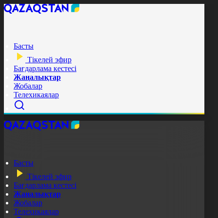
Басты
Тікелей эфир
Бағдарлама кестесі
Жаңалықтар
Жобалар
Телехикаялар
Басты
Тікелей эфир
Бағдарлама кестесі
Жаңалықтар
Жобалар
Телехикаялар