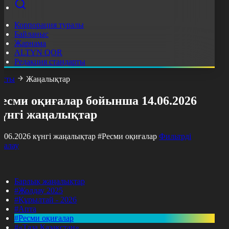
Корпорация туралы
Байланыс
Жарнама
ALTYN QOR
Редакция стандарты
асты
Жаңалықтар
Ресми оқиғалар бойынша 14.06.2026
күнгі жаңалықтар
4.06.2026 күнгі жаңалықтар
#Ресми оқиғалар
Фильтрді
азалау
Барлық жаңалықтар
#Жолдау 2025
#Құрылтай - 2026
#Апта
#Ресми оқиғалар
#«Таза Қазақстан»