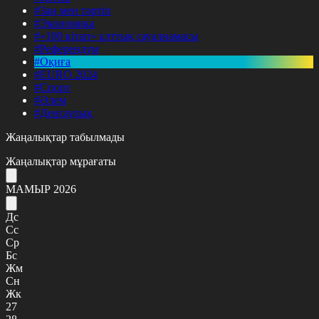
#Заң мен тәртіп
#Экономика
#«100 кітап» ұлттық сауалнамасы
#Референдум
#Оқиға
#EURO 2024
#Спорт
#Әлем
#Денсаулық
Жаңалықтар табылмады
Жаңалықтар мұрағаты
МАМЫР 2026
Дс
Сс
Ср
Бс
Жм
Сн
Жк
27