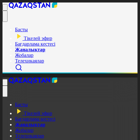
Басты
Тікелей эфир
Бағдарлама кестесі
Жаңалықтар
Жобалар
Телехикаялар
Басты
Тікелей эфир
Бағдарлама кестесі
Жаңалықтар
Жобалар
Телехикаялар