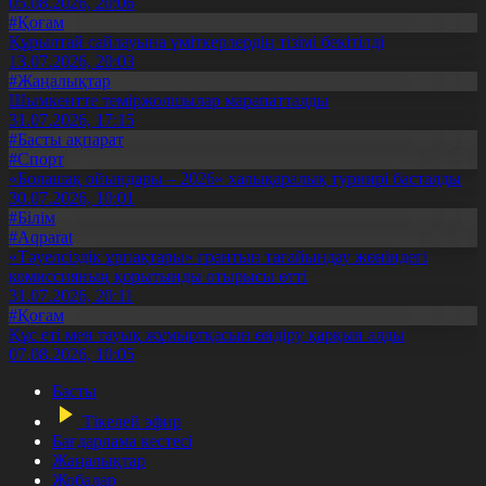
05.08.2026, 20:06
#Қоғам
Құрылтай сайлауына үміткерлердің тізімі бекітілді
13.07.2026, 20:03
#Жаңалықтар
Шымкентте теміржолшылар марапатталды
31.07.2026, 17:15
#Басты ақпарат
#Спорт
«Болашақ ойындары – 2026» халықаралық турнирі басталды
30.07.2026, 10:01
#Білім
#Aqparat
«Тәуелсіздік ұрпақтары» грантын тағайындау жөніндегі
комиссияның қорытынды отырысы өтті
31.07.2026, 20:11
#Қоғам
Құс еті мен тауық жұмыртқасын өндіру қарқын алды
07.08.2026, 10:05
Басты
Тікелей эфир
Бағдарлама кестесі
Жаңалықтар
Жобалар