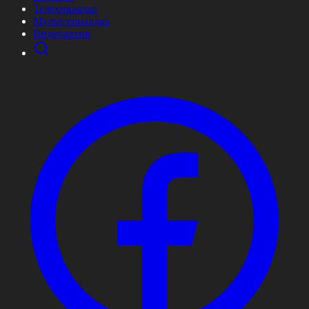
Телехикаялар
Мультсериалдар
Видеоархив