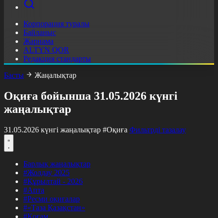
Корпорация туралы
Байланыс
Жарнама
ALTYN QOR
Редакция стандарты
Басты
Жаңалықтар
Оқиға бойынша 31.05.2026 күнгі
жаңалықтар
31.05.2026 күнгі жаңалықтар
#Оқиға
Фильтрді тазалау
Барлық жаңалықтар
#Жолдау 2025
#Құрылтай - 2026
#Апта
#Ресми оқиғалар
#«Таза Қазақстан»
#Қоғам