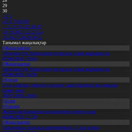
28
29
30
1
2
3
4
5
6
7
8
9
10
11
12
13
14
15
16
17
18
19
20
21
22
23
24
25
26
27
28
29
30
31
Танымал жаңалықтар
#Жаңалықтар
Мемлекеттік білім грант иегерлері тізімі жарияланды
07.08.2026, 19:46
#Жаңалықтар
Мемлекеттік білім грант иегерлері тізімі жарияланды
07.08.2026, 16:50
#Қоғам
Енді салалық дәрігерге қаралу үшін терапевт жолдамасы
қажет емес
30.07.2026, 20:05
#Білім
#Aqparat
Жапондар Қазақстан өсімдіктерін зерттеп жүр
04.08.2026, 17:30
#Жаңалықтар
Павлодарда отандық өнім өндірісі 1,5 есе артты