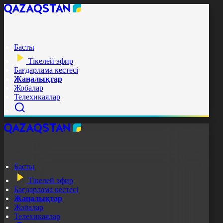
Басты
Тікелей эфир
Бағдарлама кестесі
Жаңалықтар
Жобалар
Телехикаялар
Басты
Тікелей эфир
Бағдарлама кестесі
Жаңалықтар
Жобалар
Телехикаялар