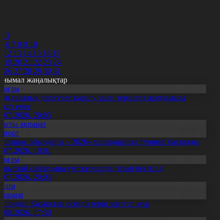
7
8
9
0
2
3
5
6
7
8
9
10
1
12
13
14
15
16
17
8
19
20
21
22
23
24
5
26
27
28
29
30
31
анымал жаңалықтар
Қоғам
нді салалық дәрігерге қаралу үшін терапевт жолдамасы
ажет емес
0.07.2026, 20:05
Басты ақпарат
Спорт
Болашақ ойындары – 2026» халықаралық турнирі басталды
0.07.2026, 10:01
Қоғам
ұрылтай сайлауына үміткерлердің тізімі бекітілді
3.07.2026, 20:03
Білім
Aqparat
апондар Қазақстан өсімдіктерін зерттеп жүр
4.08.2026, 17:30