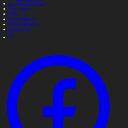
Бағдарлама кестесі
Жаңалықтар
Жобалар
Телехикаялар
Мультсериалдар
Видеоархив