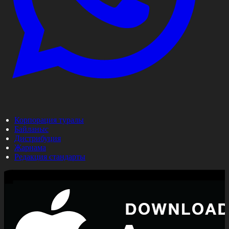
Корпорация туралы
Байланыс
Дистрибуция
Жарнама
Редакция стандарты