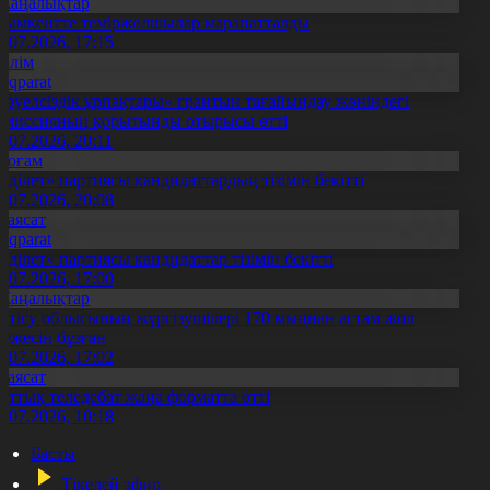
Жаңалықтар
ымкентте теміржолшылар марапатталды
1.07.2026, 17:15
Білім
Aqparat
Тәуелсіздік ұрпақтары» грантын тағайындау жөніндегі
омиссияның қорытынды отырысы өтті
1.07.2026, 20:11
Қоғам
Әділет» партиясы кандидаттардың тізімін бекітті
0.07.2026, 20:08
Саясат
Aqparat
Әділет» партиясы кандидаттар тізімін бекітті
0.07.2026, 17:00
Жаңалықтар
етісу облысының жүргізушілері 170 мыңнан астам жол
режесін бұзған
1.07.2026, 17:02
Саясат
лттық теледебат жаңа форматта өтті
0.07.2026, 10:18
Басты
Тікелей эфир