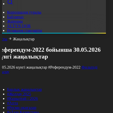
Корпорация туралы
Байланыс
Жарнама
ALTYN QOR
Редакция стандарты
асты
Жаңалықтар
Референдум-2022 бойынша 30.05.2026
күнгі жаңалықтар
0.05.2026 күнгі жаңалықтар
#Референдум-2022
Фильтрді
азалау
Барлық жаңалықтар
#Жолдау 2025
#Құрылтай - 2026
#Апта
#Ресми оқиғалар
#«Таза Қазақстан»