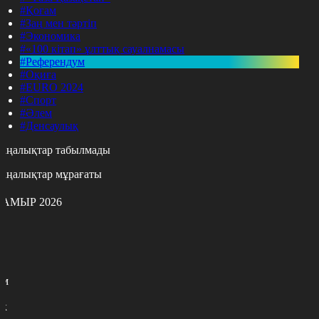
#Қоғам
#Заң мен тәртіп
#Экономика
#«100 кітап» ұлттық сауалнамасы
#Референдум
#Оқиға
#EURO 2024
#Спорт
#Әлем
#Денсаулық
аңалықтар табылмады
аңалықтар мұрағаты
АМЫР 2026
с
с
р
с
м
н
к