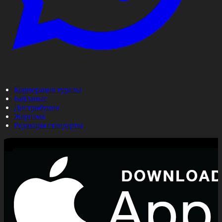
Корпорация туралы
Байланыс
Дистрибуция
Жарнама
Редакция стандарты