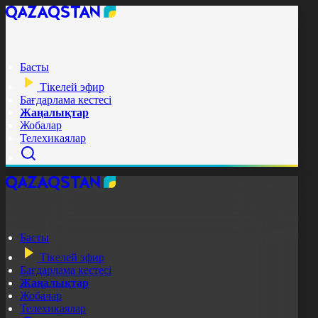
Басты
Тікелей эфир
Бағдарлама кестесі
Жаңалықтар
Жобалар
Телехикаялар
Басты
Тікелей эфир
Бағдарлама кестесі
Жаңалықтар
Жобалар
Телехикаялар