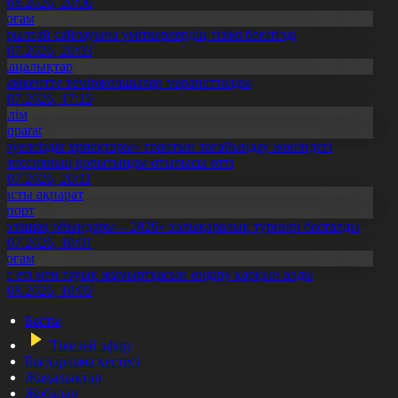
5.08.2026, 20:06
Қоғам
ұрылтай сайлауына үміткерлердің тізімі бекітілді
3.07.2026, 20:03
Жаңалықтар
ымкентте теміржолшылар марапатталды
1.07.2026, 17:15
Білім
Aqparat
Тәуелсіздік ұрпақтары» грантын тағайындау жөніндегі
омиссияның қорытынды отырысы өтті
1.07.2026, 20:11
Басты ақпарат
Спорт
Болашақ ойындары – 2026» халықаралық турнирі басталды
0.07.2026, 10:01
Қоғам
ұс еті мен тауық жұмыртқасын өндіру қарқын алды
7.08.2026, 10:05
Басты
Тікелей эфир
Бағдарлама кестесі
Жаңалықтар
Жобалар