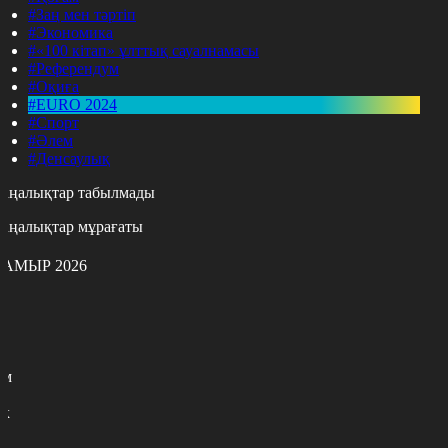
#Заң мен тәртіп
#Экономика
#«100 кітап» ұлттық сауалнамасы
#Референдум
#Оқиға
#EURO 2024
#Спорт
#Әлем
#Денсаулық
аңалықтар табылмады
аңалықтар мұрағаты
АМЫР 2026
с
с
р
с
м
н
к
7