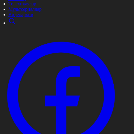
Телехикаялар
Мультсериалдар
Видеоархив