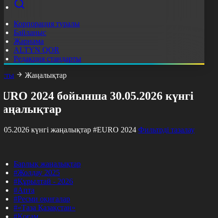
Корпорация туралы
Байланыс
Жарнама
ALTYN QOR
Редакция стандарты
асты
Жаңалықтар
EURO 2024 бойынша 30.05.2026 күнгі
жаңалықтар
0.05.2026 күнгі жаңалықтар
#EURO 2024
Фильтрді тазалау
Барлық жаңалықтар
#Жолдау 2025
#Құрылтай - 2026
#Апта
#Ресми оқиғалар
#«Таза Қазақстан»
#Қоғам