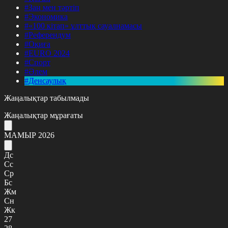
#Заң мен тәртіп
#Экономика
#«100 кітап» ұлттық сауалнамасы
#Референдум
#Оқиға
#EURO 2024
#Спорт
#Әлем
#Денсаулық
Жаңалықтар табылмады
Жаңалықтар мұрағаты
МАМЫР 2026
Дс
Сс
Ср
Бс
Жм
Сн
Жк
27