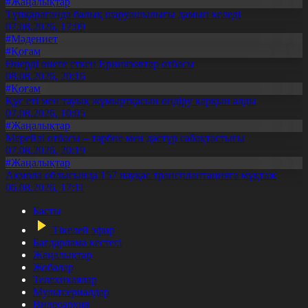
#Жаңалықтар
Түпқарағанда балық шаруашылығы дамып келеді
07.08.2026, 17:09
#Мәдениет
#Қоғам
Өнерді өнеге еткен Ерниязовтар отбасы
08.08.2026, 20:16
#Қоғам
Құс еті мен тауық жұмыртқасын өндіру қарқын алды
07.08.2026, 10:05
#Жаңалықтар
Мерейлі отбасы – тәрбие мен дәстүр сабақтастығы
07.08.2026, 20:19
#Жаңалықтар
Ақмола облысында 157 науқас трансплантацияға мұқтаж
06.08.2026, 17:11
Басты
Тікелей эфир
Бағдарлама кестесі
Жаңалықтар
Жобалар
Телехикаялар
Мультсериалдар
Видеоархив