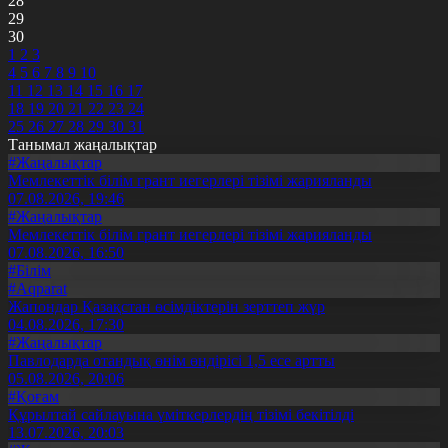
28
29
30
1
2
3
4
5
6
7
8
9
10
11
12
13
14
15
16
17
18
19
20
21
22
23
24
25
26
27
28
29
30
31
Танымал жаңалықтар
#Жаңалықтар
Мемлекеттік білім грант иегерлері тізімі жарияланды
07.08.2026, 19:46
#Жаңалықтар
Мемлекеттік білім грант иегерлері тізімі жарияланды
07.08.2026, 16:50
#Білім
#Aqparat
Жапондар Қазақстан өсімдіктерін зерттеп жүр
04.08.2026, 17:30
#Жаңалықтар
Павлодарда отандық өнім өндірісі 1,5 есе артты
05.08.2026, 20:06
#Қоғам
Құрылтай сайлауына үміткерлердің тізімі бекітілді
13.07.2026, 20:03