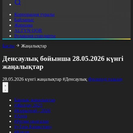
Корпорация туралы
Байланыс
Жарнама
ALTYN QOR
Редакция стандарты
Басты
Жаңалықтар
Денсаулық бойынша 28.05.2026 күнгі
жаңалықтар
28.05.2026 күнгі жаңалықтар
#Денсаулық
Фильтрді тазалау
Барлық жаңалықтар
#Жолдау 2025
#Құрылтай - 2026
#Апта
#Ресми оқиғалар
#«Таза Қазақстан»
#Қоғам