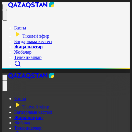
Басты
Тікелей эфир
Бағдарлама кестесі
Жаңалықтар
Жобалар
Телехикаялар
Басты
Тікелей эфир
Бағдарлама кестесі
Жаңалықтар
Жобалар
Телехикаялар