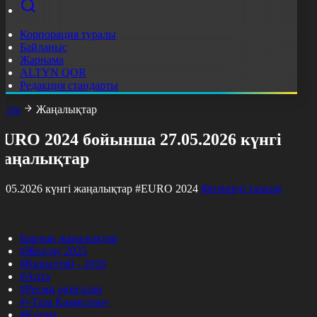
Корпорация туралы
Байланыс
Жарнама
ALTYN QOR
Редакция стандарты
асты
Жаңалықтар
EURO 2024 бойынша 27.05.2026 күнгі
жаңалықтар
7.05.2026 күнгі жаңалықтар
#EURO 2024
Фильтрді тазалау
Барлық жаңалықтар
#Жолдау 2025
#Құрылтай - 2026
#Апта
#Ресми оқиғалар
#«Таза Қазақстан»
#Қоғам