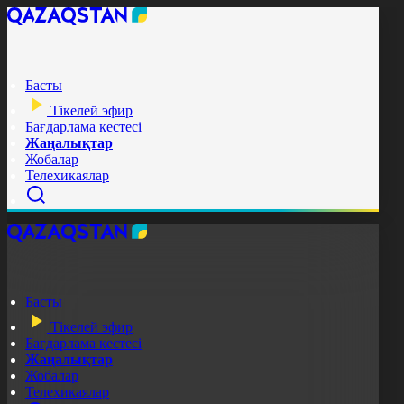
Басты
Тікелей эфир
Бағдарлама кестесі
Жаңалықтар
Жобалар
Телехикаялар
Басты
Тікелей эфир
Бағдарлама кестесі
Жаңалықтар
Жобалар
Телехикаялар