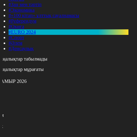
#Заң мен тәртіп
#Экономика
#«100 кітап» ұлттық сауалнамасы
#Референдум
#Оқиға
#EURO 2024
#Спорт
#Әлем
#Денсаулық
аңалықтар табылмады
аңалықтар мұрағаты
АМЫР 2026
с
с
р
с
м
н
к
7