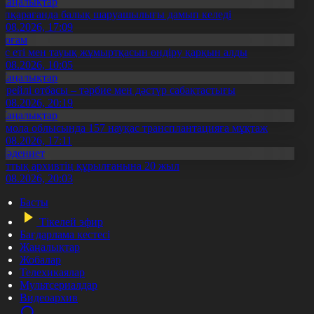
Жаңалықтар
үпқарағанда балық шаруашылығы дамып келеді
7.08.2026, 17:09
Қоғам
ұс еті мен тауық жұмыртқасын өндіру қарқын алды
7.08.2026, 10:05
Жаңалықтар
ерейлі отбасы – тәрбие мен дәстүр сабақтастығы
7.08.2026, 20:19
Жаңалықтар
қмола облысында 157 науқас трансплантацияға мұқтаж
6.08.2026, 17:11
Мәдениет
лттық архивтің құрылғанына 20 жыл
5.08.2026, 20:03
Басты
Тікелей эфир
Бағдарлама кестесі
Жаңалықтар
Жобалар
Телехикаялар
Мультсериалдар
Видеоархив