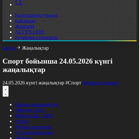
Корпорация туралы
Байланыс
Жарнама
ALTYN QOR
Редакция стандарты
Басты
Жаңалықтар
Спорт бойынша 24.05.2026 күнгі
жаңалықтар
24.05.2026 күнгі жаңалықтар
#Спорт
Фильтрді тазалау
Барлық жаңалықтар
#Жолдау 2025
#Құрылтай - 2026
#Апта
#Ресми оқиғалар
#«Таза Қазақстан»
#Қоғам