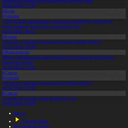
Жапондар Қазақстан өсімдіктерін зерттеп жүр
04.08.2026, 17:30
#Білім
#Aqparat
«Тәуелсіздік ұрпақтары» грантын тағайындау жөніндегі
комиссияның қорытынды отырысы өтті
31.07.2026, 20:11
#Қоғам
«Әділет» партиясы кандидаттардың тізімін бекітті
10.07.2026, 20:08
#Жаңалықтар
Жетісу облысының жүргізушілері 170 мыңнан астам жол
ережесін бұзған
31.07.2026, 17:02
#Саясат
#Aqparat
«Әділет» партиясы кандидаттар тізімін бекітті
10.07.2026, 17:00
#Саясат
Ұлттық теледебат жаңа форматта өтті
30.07.2026, 10:18
Басты
Тікелей эфир
Бағдарлама кестесі