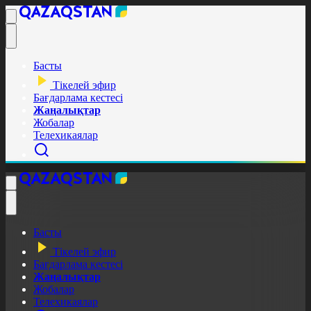
Басты
Тікелей эфир
Бағдарлама кестесі
Жаңалықтар
Жобалар
Телехикаялар
Басты
Тікелей эфир
Бағдарлама кестесі
Жаңалықтар
Жобалар
Телехикаялар