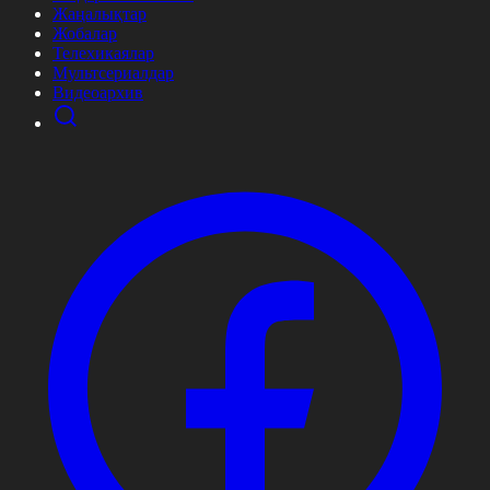
Жаңалықтар
Жобалар
Телехикаялар
Мультсериалдар
Видеоархив