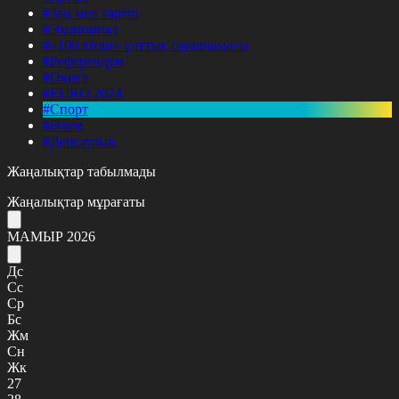
#Заң мен тәртіп
#Экономика
#«100 кітап» ұлттық сауалнамасы
#Референдум
#Оқиға
#EURO 2024
#Спорт
#Әлем
#Денсаулық
Жаңалықтар табылмады
Жаңалықтар мұрағаты
МАМЫР 2026
Дс
Сс
Ср
Бс
Жм
Сн
Жк
27