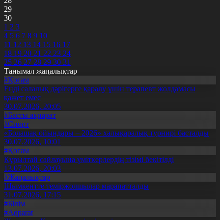
28
29
30
1
2
3
4
5
6
7
8
9
10
11
12
13
14
15
16
17
18
19
20
21
22
23
24
25
26
27
28
29
30
31
Танымал жаңалықтар
#Қоғам
Енді салалық дәрігерге қаралу үшін терапевт жолдамасы
қажет емес
30.07.2026, 20:05
#Басты ақпарат
#Спорт
«Болашақ ойындары – 2026» халықаралық турнирі басталды
30.07.2026, 10:01
#Қоғам
Құрылтай сайлауына үміткерлердің тізімі бекітілді
13.07.2026, 20:03
#Жаңалықтар
Шымкентте теміржолшылар марапатталды
31.07.2026, 17:15
#Білім
#Aqparat