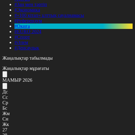
#Заң мен тәртіп
#Экономика
#«100 кітап» ұлттық сауалнамасы
#Референдум
#Оқиға
#EURO 2024
#Спорт
#Әлем
#Денсаулық
Жаңалықтар табылмады
Жаңалықтар мұрағаты
МАМЫР 2026
Дс
Сс
Ср
Бс
Жм
Сн
Жк
27