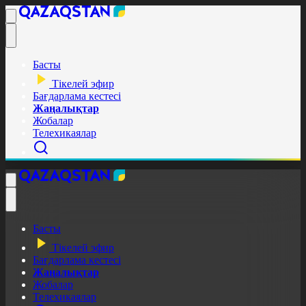
Басты
Тікелей эфир
Бағдарлама кестесі
Жаңалықтар
Жобалар
Телехикаялар
Басты
Тікелей эфир
Бағдарлама кестесі
Жаңалықтар
Жобалар
Телехикаялар