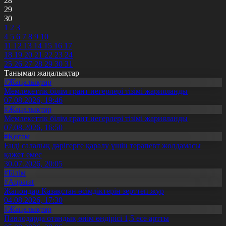
28
29
30
1
2
3
4
5
6
7
8
9
10
11
12
13
14
15
16
17
18
19
20
21
22
23
24
25
26
27
28
29
30
31
Танымал жаңалықтар
#Жаңалықтар
Мемлекеттік білім грант иегерлері тізімі жарияланды
07.08.2026, 19:46
#Жаңалықтар
Мемлекеттік білім грант иегерлері тізімі жарияланды
07.08.2026, 16:50
#Қоғам
Енді салалық дәрігерге қаралу үшін терапевт жолдамасы
қажет емес
30.07.2026, 20:05
#Білім
#Aqparat
Жапондар Қазақстан өсімдіктерін зерттеп жүр
04.08.2026, 17:30
#Жаңалықтар
Павлодарда отандық өнім өндірісі 1,5 есе артты