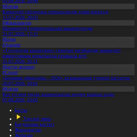
05.08.2026, 20:06
#Қоғам
Құрылтай сайлауына үміткерлердің тізімі бекітілді
13.07.2026, 20:03
#Жаңалықтар
Шымкентте теміржолшылар марапатталды
31.07.2026, 17:15
#Білім
#Aqparat
«Тәуелсіздік ұрпақтары» грантын тағайындау жөніндегі
комиссияның қорытынды отырысы өтті
31.07.2026, 20:11
#Басты ақпарат
#Спорт
«Болашақ ойындары – 2026» халықаралық турнирі басталды
30.07.2026, 10:01
#Қоғам
Құс еті мен тауық жұмыртқасын өндіру қарқын алды
07.08.2026, 10:05
Басты
Тікелей эфир
Бағдарлама кестесі
Жаңалықтар
Жобалар