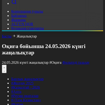
Корпорация туралы
Байланыс
Жарнама
ALTYN QOR
Редакция стандарты
Басты
Жаңалықтар
Оқиға бойынша 24.05.2026 күнгі
жаңалықтар
24.05.2026 күнгі жаңалықтар
#Оқиға
Фильтрді тазалау
Барлық жаңалықтар
#Жолдау 2025
#Құрылтай - 2026
#Апта
#Ресми оқиғалар
#«Таза Қазақстан»
#Қоғам