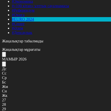
#Экономика
#«100 кітап» ұлттық сауалнамасы
#Референдум
#Оқиға
#EURO 2024
#Спорт
#Әлем
#Денсаулық
Жаңалықтар табылмады
Жаңалықтар мұрағаты
МАМЫР 2026
Дс
Сс
Ср
Бс
Жм
Сн
Жк
27
28
29