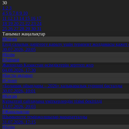
30
1
2
3
4
5
6
7
8
9
10
11
12
13
14
15
16
17
18
19
20
21
22
23
24
25
26
27
28
29
30
31
Танымал жаңалықтар
#Қоғам
Енді салалық дәрігерге қаралу үшін терапевт жолдамасы қажет 
30.07.2026, 20:05
#Білім
#Aqparat
Жапондар Қазақстан өсімдіктерін зерттеп жүр
04.08.2026, 17:30
#Басты ақпарат
#Спорт
«Болашақ ойындары – 2026» халықаралық турнирі басталды
30.07.2026, 10:01
#Қоғам
Құрылтай сайлауына үміткерлердің тізімі бекітілді
13.07.2026, 20:03
#Жаңалықтар
Шымкентте теміржолшылар марапатталды
31.07.2026, 17:15
#Білім