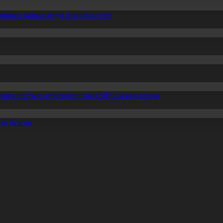
ссияның қорытынды отырысы өтті
өмек алатын отбасылар саны 50%-ға қысқарды
ін бұзған