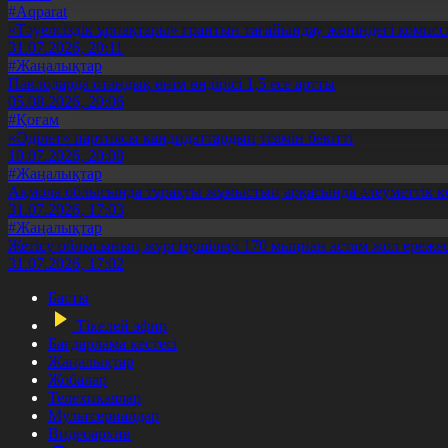
#Aqparat
«Тәуелсіздік ұрпақтары» грантын тағайындау жөніндегі коми
31.07.2026, 20:11
#Жаңалықтар
Павлодарда отандық өнім өндірісі 1,5 есе артты
05.08.2026, 20:06
#Қоғам
«Әділет» партиясы кандидаттардың тізімін бекітті
10.07.2026, 20:08
#Жаңалықтар
Ақмола облысында тұрақты жұмыстың арқасында әлеуметтік к
31.07.2026, 17:03
#Жаңалықтар
Жетісу облысының жүргізушілері 170 мыңнан астам жол ережес
31.07.2026, 17:02
Басты
Тікелей эфир
Бағдарлама кестесі
Жаңалықтар
Жобалар
Телехикаялар
Мультсериалдар
Видеоархив