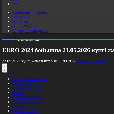
Корпорация туралы
Байланыс
Жарнама
ALTYN QOR
Редакция стандарты
Басты
Жаңалықтар
EURO 2024 бойынша 23.05.2026 күнгі 
23.05.2026 күнгі жаңалықтар
#EURO 2024
Фильтрді тазалау
Барлық жаңалықтар
#Жолдау 2025
#Құрылтай - 2026
#Апта
#Ресми оқиғалар
#«Таза Қазақстан»
#Қоғам
#Заң мен тәртіп