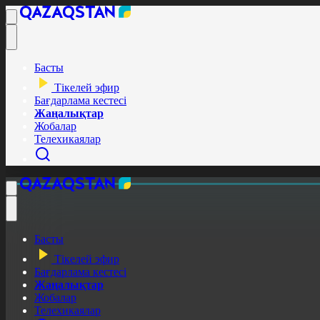
Басты
Тікелей эфир
Бағдарлама кестесі
Жаңалықтар
Жобалар
Телехикаялар
Басты
Тікелей эфир
Бағдарлама кестесі
Жаңалықтар
Жобалар
Телехикаялар