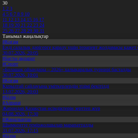
30
1
2
3
4
5
6
7
8
9
10
11
12
13
14
15
16
17
18
19
20
21
22
23
24
25
26
27
28
29
30
31
Танымал жаңалықтар
#Қоғам
Енді салалық дәрігерге қаралу үшін терапевт жолдамасы қажет 
30.07.2026, 20:05
#Басты ақпарат
#Спорт
«Болашақ ойындары – 2026» халықаралық турнирі басталды
30.07.2026, 10:01
#Қоғам
Құрылтай сайлауына үміткерлердің тізімі бекітілді
13.07.2026, 20:03
#Білім
#Aqparat
Жапондар Қазақстан өсімдіктерін зерттеп жүр
04.08.2026, 17:30
#Жаңалықтар
Шымкентте теміржолшылар марапатталды
31.07.2026, 17:15
#Білім