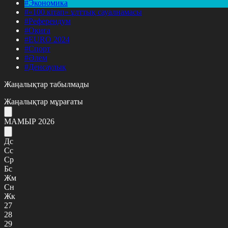
#Экономика
#«100 кітап» ұлттық сауалнамасы
#Референдум
#Оқиға
#EURO 2024
#Спорт
#Әлем
#Денсаулық
Жаңалықтар табылмады
Жаңалықтар мұрағаты
МАМЫР 2026
Дс
Сс
Ср
Бс
Жм
Сн
Жк
27
28
29