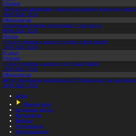
#Aqparat
«Тәуелсіздік ұрпақтары» грантын тағайындау жөніндегі коми
31.07.2026, 20:11
#Жаңалықтар
Павлодарда отандық өнім өндірісі 1,5 есе артты
05.08.2026, 20:06
#Қоғам
«Әділет» партиясы кандидаттардың тізімін бекітті
10.07.2026, 20:08
#Саясат
#Aqparat
«Әділет» партиясы кандидаттар тізімін бекітті
10.07.2026, 17:00
#Жаңалықтар
Жетісу облысының жүргізушілері 170 мыңнан астам жол ережес
31.07.2026, 17:02
Басты
Тікелей эфир
Бағдарлама кестесі
Жаңалықтар
Жобалар
Телехикаялар
Мультсериалдар