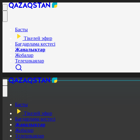
Басты
Тікелей эфир
Бағдарлама кестесі
Жаңалықтар
Жобалар
Телехикаялар
Басты
Тікелей эфир
Бағдарлама кестесі
Жаңалықтар
Жобалар
Телехикаялар