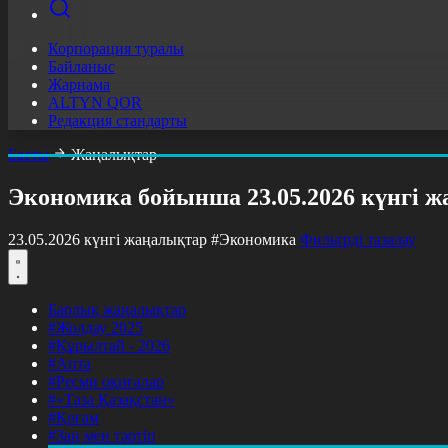
Корпорация туралы
Байланыс
Жарнама
ALTYN QOR
Редакция стандарты
Басты
Жаңалықтар
Экономика бойынша 23.05.2026 күнгі 
23.05.2026 күнгі жаңалықтар
#Экономика
Фильтрді тазалау
Барлық жаңалықтар
#Жолдау 2025
#Құрылтай - 2026
#Апта
#Ресми оқиғалар
#«Таза Қазақстан»
#Қоғам
#Заң мен тәртіп