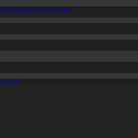
ссияның қорытынды отырысы өтті
ін бұзған