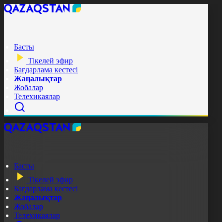
Басты
Тікелей эфир
Бағдарлама кестесі
Жаңалықтар
Жобалар
Телехикаялар
Басты
Тікелей эфир
Бағдарлама кестесі
Жаңалықтар
Жобалар
Телехикаялар