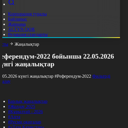
Корпорация туралы
Байланыс
Жарнама
ALTYN QOR
Редакция стандарты
асты
Жаңалықтар
Референдум-2022 бойынша 22.05.2026
күнгі жаңалықтар
2.05.2026 күнгі жаңалықтар
#Референдум-2022
Фильтрді
азалау
Барлық жаңалықтар
#Жолдау 2025
#Құрылтай - 2026
#Апта
#Ресми оқиғалар
#«Таза Қазақстан»