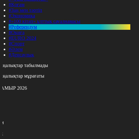
#Қоғам
#Заң мен тәртіп
#Экономика
#«100 кітап» ұлттық сауалнамасы
#Референдум
#Оқиға
#EURO 2024
#Спорт
#Әлем
#Денсаулық
аңалықтар табылмады
аңалықтар мұрағаты
АМЫР 2026
с
с
р
с
м
н
к