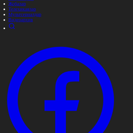
Жобалар
Телехикаялар
Мультсериалдар
Видеоархив