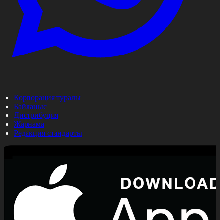
Корпорация туралы
Байланыс
Дистрибуция
Жарнама
Редакция стандарты