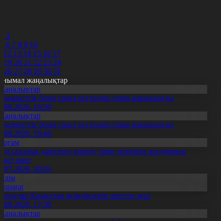
7
8
9
0
2
3
5
6
7
8
9
10
1
12
13
14
15
16
17
8
19
20
21
22
23
24
5
26
27
28
29
30
31
анымал жаңалықтар
Жаңалықтар
емлекеттік білім грант иегерлері тізімі жарияланды
7.08.2026, 16:50
Жаңалықтар
емлекеттік білім грант иегерлері тізімі жарияланды
7.08.2026, 19:46
Қоғам
нді салалық дәрігерге қаралу үшін терапевт жолдамасы
ажет емес
0.07.2026, 20:05
Білім
Aqparat
апондар Қазақстан өсімдіктерін зерттеп жүр
4.08.2026, 17:30
Жаңалықтар