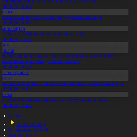
авлодарда отандық өнім өндірісі 1,5 есе артты
5.08.2026, 20:06
Қоғам
ұрылтай сайлауына үміткерлердің тізімі бекітілді
3.07.2026, 20:03
Жаңалықтар
ымкентте теміржолшылар марапатталды
1.07.2026, 17:15
Білім
Aqparat
Тәуелсіздік ұрпақтары» грантын тағайындау жөніндегі
омиссияның қорытынды отырысы өтті
1.07.2026, 20:11
Басты ақпарат
Спорт
Болашақ ойындары – 2026» халықаралық турнирі басталды
0.07.2026, 10:01
Қоғам
ұс еті мен тауық жұмыртқасын өндіру қарқын алды
7.08.2026, 10:05
Басты
Тікелей эфир
Бағдарлама кестесі
Жаңалықтар