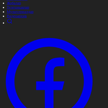
Жобалар
Телехикаялар
Мультсериалдар
Видеоархив