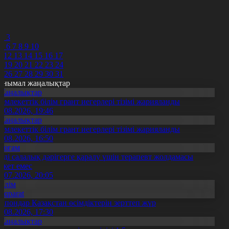
7
8
9
0
2
3
5
6
7
8
9
10
1
12
13
14
15
16
17
8
19
20
21
22
23
24
5
26
27
28
29
30
31
анымал жаңалықтар
Жаңалықтар
емлекеттік білім грант иегерлері тізімі жарияланды
7.08.2026, 19:46
Жаңалықтар
емлекеттік білім грант иегерлері тізімі жарияланды
7.08.2026, 16:50
Қоғам
нді салалық дәрігерге қаралу үшін терапевт жолдамасы
ажет емес
0.07.2026, 20:05
Білім
Aqparat
апондар Қазақстан өсімдіктерін зерттеп жүр
4.08.2026, 17:30
Жаңалықтар