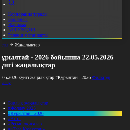
Корпорация туралы
Байланыс
Жарнама
ALTYN QOR
Редакция стандарты
асты
Жаңалықтар
ұрылтай - 2026 бойынша 22.05.2026
күнгі жаңалықтар
2.05.2026 күнгі жаңалықтар
#Құрылтай - 2026
Фильтрді
азалау
Барлық жаңалықтар
#Жолдау 2025
#Құрылтай - 2026
#Апта
#Ресми оқиғалар
#«Таза Қазақстан»