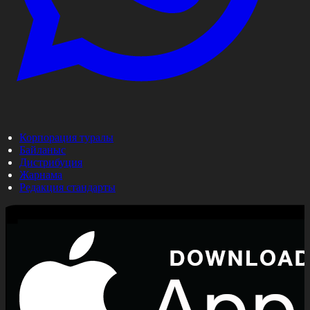
Корпорация туралы
Байланыс
Дистрибуция
Жарнама
Редакция стандарты