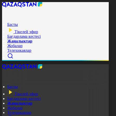
Басты
Тікелей эфир
Бағдарлама кестесі
Жаңалықтар
Жобалар
Телехикаялар
Басты
Тікелей эфир
Бағдарлама кестесі
Жаңалықтар
Жобалар
Телехикаялар