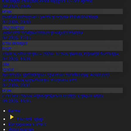
авлодарда отандық өнім өндірісі 1,5 есе артты
5.08.2026, 20:06
Қоғам
ұрылтай сайлауына үміткерлердің тізімі бекітілді
3.07.2026, 20:03
Жаңалықтар
ымкентте теміржолшылар марапатталды
1.07.2026, 17:15
Басты ақпарат
Спорт
Болашақ ойындары – 2026» халықаралық турнирі басталды
0.07.2026, 10:01
Білім
Aqparat
Тәуелсіздік ұрпақтары» грантын тағайындау жөніндегі
омиссияның қорытынды отырысы өтті
1.07.2026, 20:11
Қоғам
ұс еті мен тауық жұмыртқасын өндіру қарқын алды
7.08.2026, 10:05
Басты
Тікелей эфир
Бағдарлама кестесі
Жаңалықтар