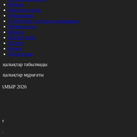
#Қоғам
#Заң мен тәртіп
#Экономика
#«100 кітап» ұлттық сауалнамасы
#Референдум
#Оқиға
#EURO 2024
#Спорт
#Әлем
#Денсаулық
аңалықтар табылмады
аңалықтар мұрағаты
АМЫР 2026
с
с
р
с
м
н
к