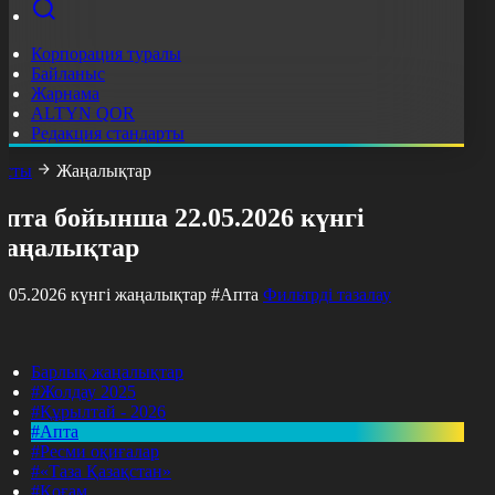
Корпорация туралы
Байланыс
Жарнама
ALTYN QOR
Редакция стандарты
асты
Жаңалықтар
пта бойынша 22.05.2026 күнгі
жаңалықтар
2.05.2026 күнгі жаңалықтар
#Апта
Фильтрді тазалау
Барлық жаңалықтар
#Жолдау 2025
#Құрылтай - 2026
#Апта
#Ресми оқиғалар
#«Таза Қазақстан»
#Қоғам