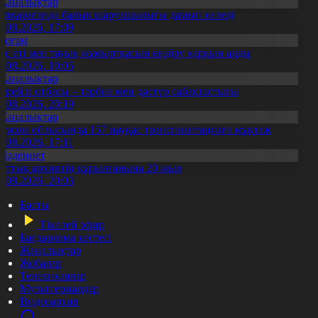
Жаңалықтар
үпқарағанда балық шаруашылығы дамып келеді
7.08.2026, 17:09
Қоғам
ұс еті мен тауық жұмыртқасын өндіру қарқын алды
7.08.2026, 10:05
Жаңалықтар
ерейлі отбасы – тәрбие мен дәстүр сабақтастығы
7.08.2026, 20:19
Жаңалықтар
қмола облысында 157 науқас трансплантацияға мұқтаж
6.08.2026, 17:11
Мәдениет
лттық архивтің құрылғанына 20 жыл
5.08.2026, 20:03
Басты
Тікелей эфир
Бағдарлама кестесі
Жаңалықтар
Жобалар
Телехикаялар
Мультсериалдар
Видеоархив