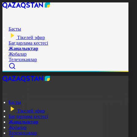
Басты
Тікелей эфир
Бағдарлама кестесі
Жаңалықтар
Жобалар
Телехикаялар
Басты
Тікелей эфир
Бағдарлама кестесі
Жаңалықтар
Жобалар
Телехикаялар