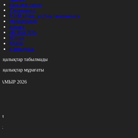
#Заң мен тәртіп
#Экономика
#«100 кітап» ұлттық сауалнамасы
#Референдум
#Оқиға
#EURO 2024
#Спорт
#Әлем
#Денсаулық
аңалықтар табылмады
аңалықтар мұрағаты
АМЫР 2026
с
с
р
с
м
н
к
7