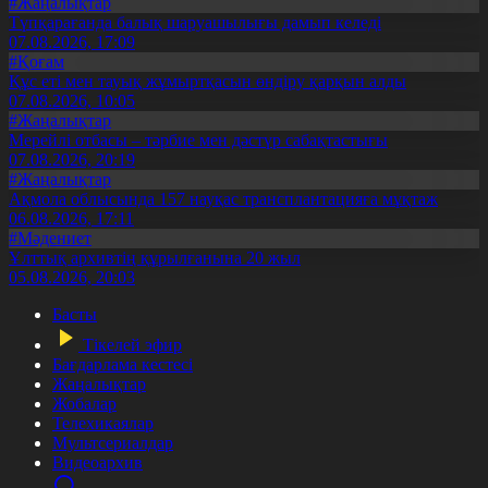
#Жаңалықтар
Түпқарағанда балық шаруашылығы дамып келеді
07.08.2026, 17:09
#Қоғам
Құс еті мен тауық жұмыртқасын өндіру қарқын алды
07.08.2026, 10:05
#Жаңалықтар
Мерейлі отбасы – тәрбие мен дәстүр сабақтастығы
07.08.2026, 20:19
#Жаңалықтар
Ақмола облысында 157 науқас трансплантацияға мұқтаж
06.08.2026, 17:11
#Мәдениет
Ұлттық архивтің құрылғанына 20 жыл
05.08.2026, 20:03
Басты
Тікелей эфир
Бағдарлама кестесі
Жаңалықтар
Жобалар
Телехикаялар
Мультсериалдар
Видеоархив