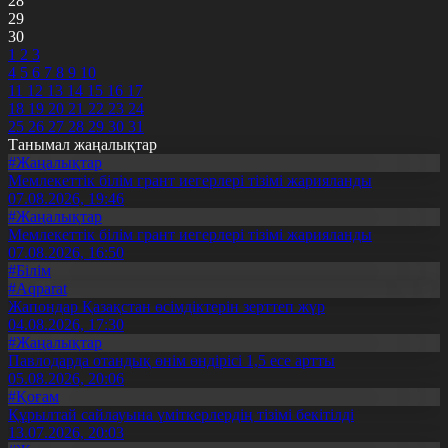
28
29
30
1
2
3
4
5
6
7
8
9
10
11
12
13
14
15
16
17
18
19
20
21
22
23
24
25
26
27
28
29
30
31
Танымал жаңалықтар
#Жаңалықтар
Мемлекеттік білім грант иегерлері тізімі жарияланды
07.08.2026, 19:46
#Жаңалықтар
Мемлекеттік білім грант иегерлері тізімі жарияланды
07.08.2026, 16:50
#Білім
#Aqparat
Жапондар Қазақстан өсімдіктерін зерттеп жүр
04.08.2026, 17:30
#Жаңалықтар
Павлодарда отандық өнім өндірісі 1,5 есе артты
05.08.2026, 20:06
#Қоғам
Құрылтай сайлауына үміткерлердің тізімі бекітілді
13.07.2026, 20:03