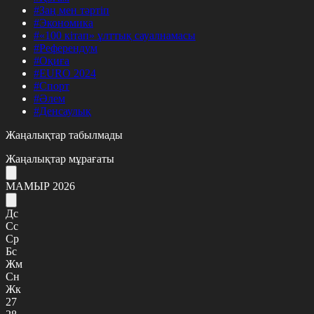
#Заң мен тәртіп
#Экономика
#«100 кітап» ұлттық сауалнамасы
#Референдум
#Оқиға
#EURO 2024
#Спорт
#Әлем
#Денсаулық
Жаңалықтар табылмады
Жаңалықтар мұрағаты
МАМЫР 2026
Дс
Сс
Ср
Бс
Жм
Сн
Жк
27