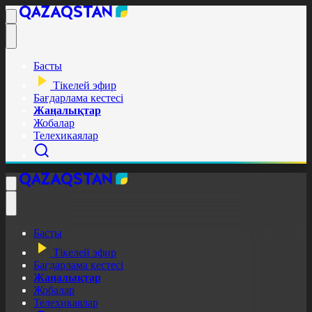
Басты
Тікелей эфир
Бағдарлама кестесі
Жаңалықтар
Жобалар
Телехикаялар
Басты
Тікелей эфир
Бағдарлама кестесі
Жаңалықтар
Жобалар
Телехикаялар