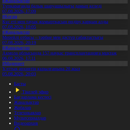
#Жаңалықтар
Түпқарағанда балық шаруашылығы дамып келеді
07.08.2026, 17:09
#Қоғам
Құс еті мен тауық жұмыртқасын өндіру қарқын алды
07.08.2026, 10:05
#Жаңалықтар
Мерейлі отбасы – тәрбие мен дәстүр сабақтастығы
07.08.2026, 20:19
#Жаңалықтар
Ақмола облысында 157 науқас трансплантацияға мұқтаж
06.08.2026, 17:11
#Мәдениет
Ұлттық архивтің құрылғанына 20 жыл
05.08.2026, 20:03
Басты
Тікелей эфир
Бағдарлама кестесі
Жаңалықтар
Жобалар
Телехикаялар
Мультсериалдар
Видеоархив