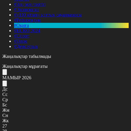
#Заң мен тәртіп
#Экономика
#«100 кітап» ұлттық сауалнамасы
#Референдум
#Оқиға
#EURO 2024
#Спорт
#Әлем
#Денсаулық
Жаңалықтар табылмады
Жаңалықтар мұрағаты
МАМЫР 2026
Дс
Сс
Ср
Бс
Жм
Сн
Жк
27