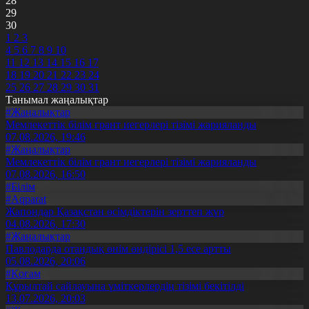
28
29
30
1
2
3
4
5
6
7
8
9
10
11
12
13
14
15
16
17
18
19
20
21
22
23
24
25
26
27
28
29
30
31
Танымал жаңалықтар
#Жаңалықтар
Мемлекеттік білім грант иегерлері тізімі жарияланды
07.08.2026, 19:46
#Жаңалықтар
Мемлекеттік білім грант иегерлері тізімі жарияланды
07.08.2026, 16:50
#Білім
#Aqparat
Жапондар Қазақстан өсімдіктерін зерттеп жүр
04.08.2026, 17:30
#Жаңалықтар
Павлодарда отандық өнім өндірісі 1,5 есе артты
05.08.2026, 20:06
#Қоғам
Құрылтай сайлауына үміткерлердің тізімі бекітілді
13.07.2026, 20:03