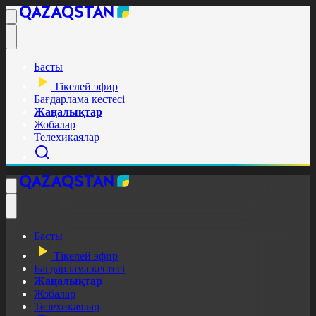
Басты
Тікелей эфир
Бағдарлама кестесі
Жаңалықтар
Жобалар
Телехикаялар
Басты
Тікелей эфир
Бағдарлама кестесі
Жаңалықтар
Жобалар
Телехикаялар