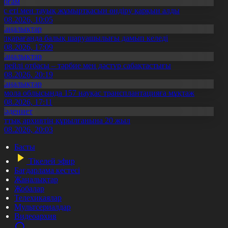
Қоғам
ұс еті мен тауық жұмыртқасын өндіру қарқын алды
7.08.2026, 10:05
Жаңалықтар
үпқарағанда балық шаруашылығы дамып келеді
7.08.2026, 17:09
Жаңалықтар
ерейлі отбасы – тәрбие мен дәстүр сабақтастығы
7.08.2026, 20:19
Жаңалықтар
қмола облысында 157 науқас трансплантацияға мұқтаж
6.08.2026, 17:11
Мәдениет
лттық архивтің құрылғанына 20 жыл
5.08.2026, 20:03
Басты
Тікелей эфир
Бағдарлама кестесі
Жаңалықтар
Жобалар
Телехикаялар
Мультсериалдар
Видеоархив