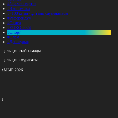
#Заң мен тәртіп
#Экономика
#«100 кітап» ұлттық сауалнамасы
#Референдум
#Оқиға
#EURO 2024
#Спорт
#Әлем
#Денсаулық
аңалықтар табылмады
аңалықтар мұрағаты
АМЫР 2026
с
с
р
с
м
н
к
7