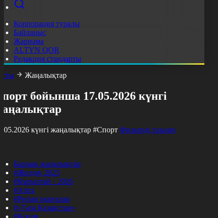
Корпорация туралы
Байланыс
Жарнама
ALTYN QOR
Редакция стандарты
асты
Жаңалықтар
порт бойынша 17.05.2026 күнгі
жаңалықтар
7.05.2026 күнгі жаңалықтар
#Спорт
Фильтрді тазалау
Барлық жаңалықтар
#Жолдау 2025
#Құрылтай - 2026
#Апта
#Ресми оқиғалар
#«Таза Қазақстан»
#Қоғам