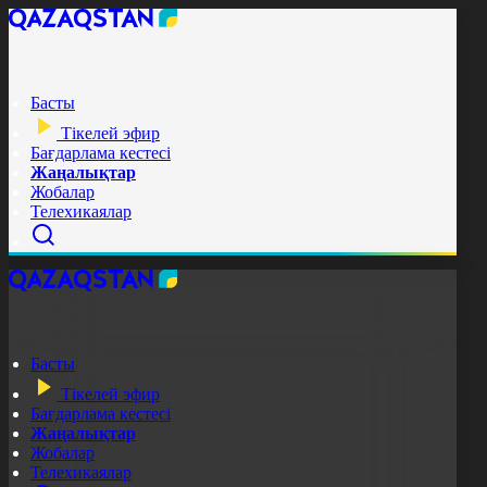
Басты
Тікелей эфир
Бағдарлама кестесі
Жаңалықтар
Жобалар
Телехикаялар
Басты
Тікелей эфир
Бағдарлама кестесі
Жаңалықтар
Жобалар
Телехикаялар