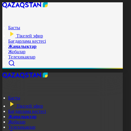
Басты
Тікелей эфир
Бағдарлама кестесі
Жаңалықтар
Жобалар
Телехикаялар
Басты
Тікелей эфир
Бағдарлама кестесі
Жаңалықтар
Жобалар
Телехикаялар