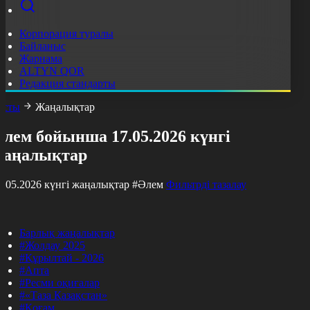
Корпорация туралы
Байланыс
Жарнама
ALTYN QOR
Редакция стандарты
асты
Жаңалықтар
лем бойынша 17.05.2026 күнгі
жаңалықтар
7.05.2026 күнгі жаңалықтар
#Әлем
Фильтрді тазалау
Барлық жаңалықтар
#Жолдау 2025
#Құрылтай - 2026
#Апта
#Ресми оқиғалар
#«Таза Қазақстан»
#Қоғам