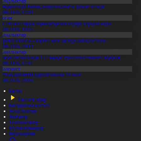
Жаңалықтар
үпқарағанда балық шаруашылығы дамып келеді
7.08.2026, 17:09
Қоғам
ұс еті мен тауық жұмыртқасын өндіру қарқын алды
7.08.2026, 10:05
Жаңалықтар
ерейлі отбасы – тәрбие мен дәстүр сабақтастығы
7.08.2026, 20:19
Жаңалықтар
қмола облысында 157 науқас трансплантацияға мұқтаж
6.08.2026, 17:11
Мәдениет
лттық архивтің құрылғанына 20 жыл
5.08.2026, 20:03
Басты
Тікелей эфир
Бағдарлама кестесі
Жаңалықтар
Жобалар
Телехикаялар
Мультсериалдар
Видеоархив