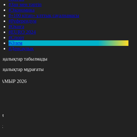
#Заң мен тәртіп
#Экономика
#«100 кітап» ұлттық сауалнамасы
#Референдум
#Оқиға
#EURO 2024
#Спорт
#Әлем
#Денсаулық
аңалықтар табылмады
аңалықтар мұрағаты
АМЫР 2026
с
с
р
с
м
н
к
7