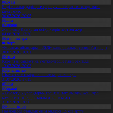
#Қоғам
Енді салалық дәрігерге қаралу үшін терапевт жолдамасы
қажет емес
30.07.2026, 20:05
#Білім
#Aqparat
Жапондар Қазақстан өсімдіктерін зерттеп жүр
04.08.2026, 17:30
#Басты ақпарат
#Спорт
«Болашақ ойындары – 2026» халықаралық турнирі басталды
30.07.2026, 10:01
#Қоғам
Құрылтай сайлауына үміткерлердің тізімі бекітілді
13.07.2026, 20:03
#Жаңалықтар
Шымкентте теміржолшылар марапатталды
31.07.2026, 17:15
#Білім
#Aqparat
«Тәуелсіздік ұрпақтары» грантын тағайындау жөніндегі
комиссияның қорытынды отырысы өтті
31.07.2026, 20:11
#Жаңалықтар
Павлодарда отандық өнім өндірісі 1,5 есе артты