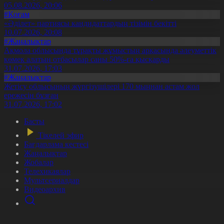
05.08.2026, 20:06
#Қоғам
«Әділет» партиясы кандидаттардың тізімін бекітті
10.07.2026, 20:08
#Жаңалықтар
Ақмола облысында тұрақты жұмыстың арқасында әлеуметтік
көмек алатын отбасылар саны 50%-ға қысқарды
31.07.2026, 17:03
#Жаңалықтар
Жетісу облысының жүргізушілері 170 мыңнан астам жол
ережесін бұзған
31.07.2026, 17:02
Басты
Тікелей эфир
Бағдарлама кестесі
Жаңалықтар
Жобалар
Телехикаялар
Мультсериалдар
Видеоархив