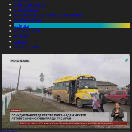
#Заң мен тәртіп
#Экономика
#«100 кітап» ұлттық сауалнамасы
#Референдум
#Оқиға
#EURO 2024
#Спорт
#Әлем
#Денсаулық