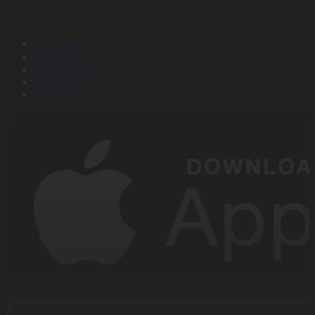
Корпорация туралы
Байланыс
Дистрибуция
Жарнама
Редакция стандарты