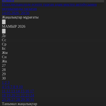
#Оқиға
Психдиспансерде есепте тұрған адам мектеп автобусымен
оқушыларды тасыған
14.05.2026, 20:56
Жаңалықтар мұрағаты
МАМЫР 2026
Дс
Сс
Ср
Бс
Жм
Сн
Жк
27
28
29
30
1
2
3
4
5
6
7
8
9
10
11
12
13
14
15
16
17
18
19
20
21
22
23
24
25
26
27
28
29
30
31
Танымал жаңалықтар