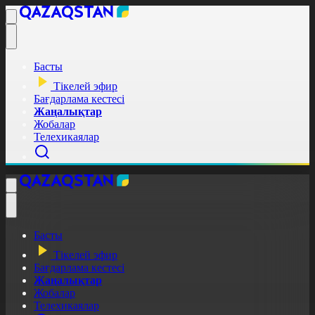
Басты
Тікелей эфир
Бағдарлама кестесі
Жаңалықтар
Жобалар
Телехикаялар
Басты
Тікелей эфир
Бағдарлама кестесі
Жаңалықтар
Жобалар
Телехикаялар