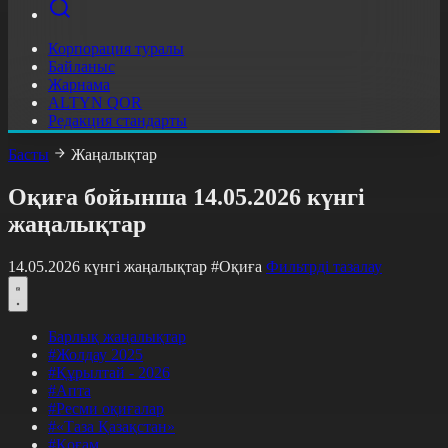
Корпорация туралы
Байланыс
Жарнама
ALTYN QOR
Редакция стандарты
Басты
Жаңалықтар
Оқиға бойынша 14.05.2026 күнгі
жаңалықтар
14.05.2026 күнгі жаңалықтар
#Оқиға
Фильтрді тазалау
Барлық жаңалықтар
#Жолдау 2025
#Құрылтай - 2026
#Апта
#Ресми оқиғалар
#«Таза Қазақстан»
#Қоғам