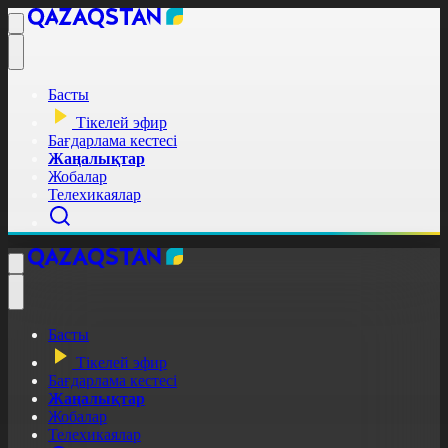
Басты
Тікелей эфир
Бағдарлама кестесі
Жаңалықтар
Жобалар
Телехикаялар
Басты
Тікелей эфир
Бағдарлама кестесі
Жаңалықтар
Жобалар
Телехикаялар