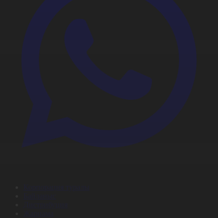
Корпорация туралы
Байланыс
Дистрибуция
Жарнама