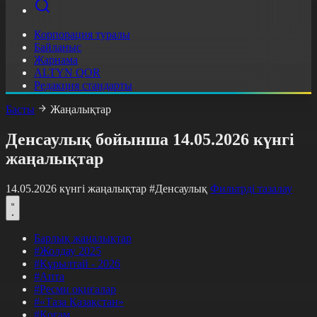
Корпорация туралы
Байланыс
Жарнама
ALTYN QOR
Редакция стандарты
Басты
Жаңалықтар
Денсаулық бойынша 14.05.2026 күнгі
жаңалықтар
14.05.2026 күнгі жаңалықтар
#Денсаулық
Фильтрді тазалау
Барлық жаңалықтар
#Жолдау 2025
#Құрылтай - 2026
#Апта
#Ресми оқиғалар
#«Таза Қазақстан»
#Қоғам