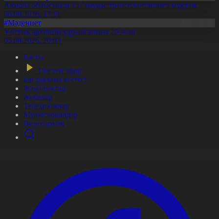
Ақмола облысында 157 науқас трансплантацияға мұқтаж
06.08.2026, 17:11
#Мәдениет
Ұлттық архивтің құрылғанына 20 жыл
05.08.2026, 20:03
Басты
Тікелей эфир
Бағдарлама кестесі
Жаңалықтар
Жобалар
Телехикаялар
Мультсериалдар
Видеоархив