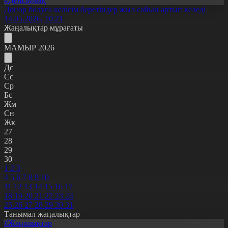
#Денсаулық
Донор болуға келісім беретіндер жыл сайын артып келеді
14.05.2026, 10:21
Жаңалықтар мұрағаты
МАМЫР 2026
Дс
Сс
Ср
Бс
Жм
Сн
Жк
27
28
29
30
1
2
3
4
5
6
7
8
9
10
11
12
13
14
15
16
17
18
19
20
21
22
23
24
25
26
27
28
29
30
31
Танымал жаңалықтар
#Жаңалықтар