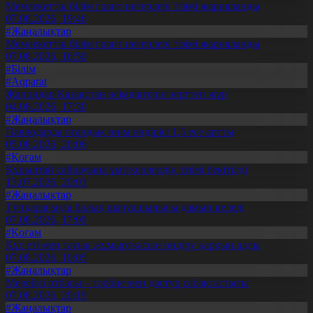
Мемлекеттік білім грант иегерлері тізімі жарияланды
07.08.2026, 19:46
#Жаңалықтар
Мемлекеттік білім грант иегерлері тізімі жарияланды
07.08.2026, 16:50
#Білім
#Aqparat
Жапондар Қазақстан өсімдіктерін зерттеп жүр
04.08.2026, 17:30
#Жаңалықтар
Павлодарда отандық өнім өндірісі 1,5 есе артты
05.08.2026, 20:06
#Қоғам
Құрылтай сайлауына үміткерлердің тізімі бекітілді
13.07.2026, 20:03
#Жаңалықтар
Түпқарағанда балық шаруашылығы дамып келеді
07.08.2026, 17:09
#Қоғам
Құс еті мен тауық жұмыртқасын өндіру қарқын алды
07.08.2026, 10:05
#Жаңалықтар
Мерейлі отбасы – тәрбие мен дәстүр сабақтастығы
07.08.2026, 20:19
#Жаңалықтар