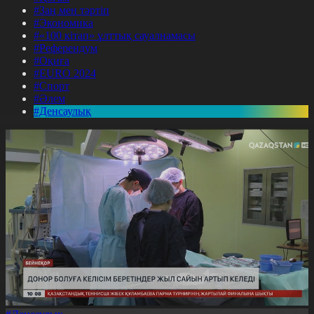
#Заң мен тәртіп
#Экономика
#«100 кітап» ұлттық сауалнамасы
#Референдум
#Оқиға
#EURO 2024
#Спорт
#Әлем
#Денсаулық