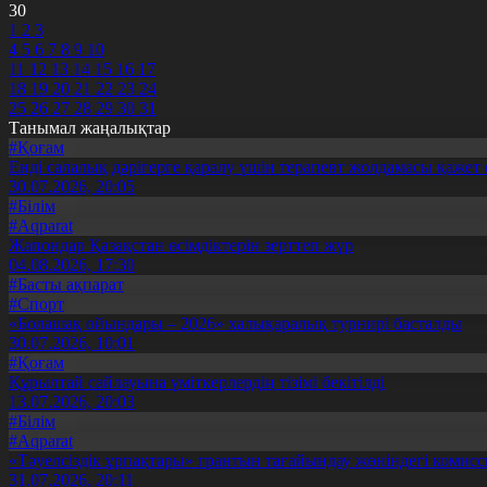
30
1
2
3
4
5
6
7
8
9
10
11
12
13
14
15
16
17
18
19
20
21
22
23
24
25
26
27
28
29
30
31
Танымал жаңалықтар
#Қоғам
Енді салалық дәрігерге қаралу үшін терапевт жолдамасы қажет 
30.07.2026, 20:05
#Білім
#Aqparat
Жапондар Қазақстан өсімдіктерін зерттеп жүр
04.08.2026, 17:30
#Басты ақпарат
#Спорт
«Болашақ ойындары – 2026» халықаралық турнирі басталды
30.07.2026, 10:01
#Қоғам
Құрылтай сайлауына үміткерлердің тізімі бекітілді
13.07.2026, 20:03
#Білім
#Aqparat
«Тәуелсіздік ұрпақтары» грантын тағайындау жөніндегі коми
31.07.2026, 20:11