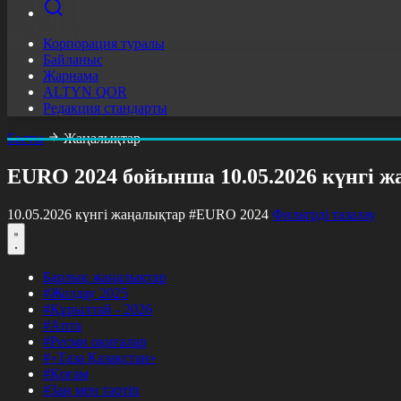
Корпорация туралы
Байланыс
Жарнама
ALTYN QOR
Редакция стандарты
Басты
Жаңалықтар
EURO 2024 бойынша 10.05.2026 күнгі 
10.05.2026 күнгі жаңалықтар
#EURO 2024
Фильтрді тазалау
Барлық жаңалықтар
#Жолдау 2025
#Құрылтай - 2026
#Апта
#Ресми оқиғалар
#«Таза Қазақстан»
#Қоғам
#Заң мен тәртіп