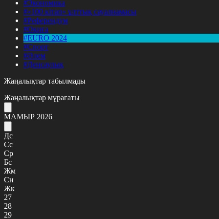
#Экономика
#«100 кітап» ұлттық сауалнамасы
#Референдум
#Оқиға
#EURO 2024
#Спорт
#Әлем
#Денсаулық
Жаңалықтар табылмады
Жаңалықтар мұрағаты
МАМЫР 2026
Дс
Сс
Ср
Бс
Жм
Сн
Жк
27
28
29