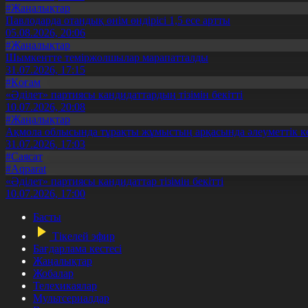
#Жаңалықтар
Павлодарда отандық өнім өндірісі 1,5 есе артты
05.08.2026, 20:06
#Жаңалықтар
Шымкентте теміржолшылар марапатталды
31.07.2026, 17:15
#Қоғам
«Әділет» партиясы кандидаттардың тізімін бекітті
10.07.2026, 20:08
#Жаңалықтар
Ақмола облысында тұрақты жұмыстың арқасында әлеуметтік к
31.07.2026, 17:03
#Саясат
#Aqparat
«Әділет» партиясы кандидаттар тізімін бекітті
10.07.2026, 17:00
Басты
Тікелей эфир
Бағдарлама кестесі
Жаңалықтар
Жобалар
Телехикаялар
Мультсериалдар