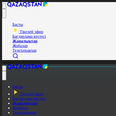
Басты
Тікелей эфир
Бағдарлама кестесі
Жаңалықтар
Жобалар
Телехикаялар
Басты
Тікелей эфир
Бағдарлама кестесі
Жаңалықтар
Жобалар
Телехикаялар