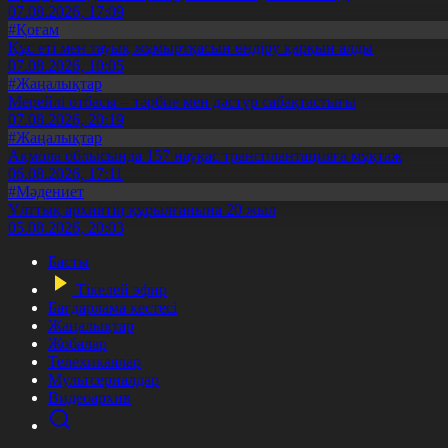
07.08.2026, 17:09
#Қоғам
Құс еті мен тауық жұмыртқасын өндіру қарқын алды
07.08.2026, 10:05
#Жаңалықтар
Мерейлі отбасы – тәрбие мен дәстүр сабақтастығы
07.08.2026, 20:19
#Жаңалықтар
Ақмола облысында 157 науқас трансплантацияға мұқтаж
06.08.2026, 17:11
#Мәдениет
Ұлттық архивтің құрылғанына 20 жыл
05.08.2026, 20:03
Басты
Тікелей эфир
Бағдарлама кестесі
Жаңалықтар
Жобалар
Телехикаялар
Мультсериалдар
Видеоархив