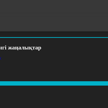
үнгі жаңалықтар
у