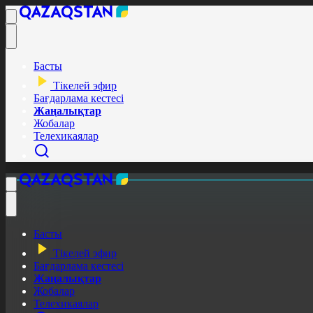
Басты
Тікелей эфир
Бағдарлама кестесі
Жаңалықтар
Жобалар
Телехикаялар
Басты
Тікелей эфир
Бағдарлама кестесі
Жаңалықтар
Жобалар
Телехикаялар