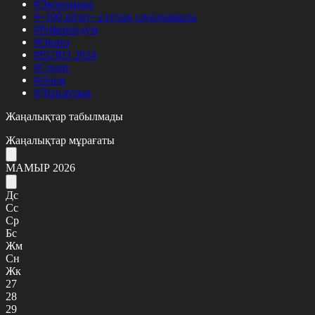
#Экономика
#«100 кітап» ұлттық сауалнамасы
#Референдум
#Оқиға
#EURO 2024
#Спорт
#Әлем
#Денсаулық
Жаңалықтар табылмады
Жаңалықтар мұрағаты
МАМЫР 2026
Дс
Сс
Ср
Бс
Жм
Сн
Жк
27
28
29