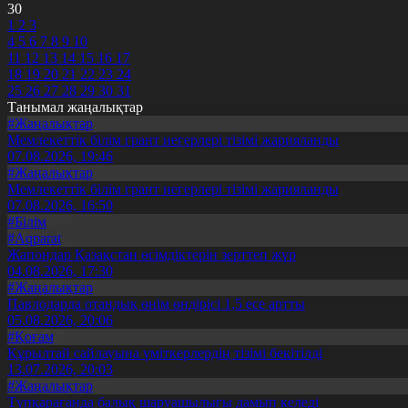
30
1
2
3
4
5
6
7
8
9
10
11
12
13
14
15
16
17
18
19
20
21
22
23
24
25
26
27
28
29
30
31
Танымал жаңалықтар
#Жаңалықтар
Мемлекеттік білім грант иегерлері тізімі жарияланды
07.08.2026, 19:46
#Жаңалықтар
Мемлекеттік білім грант иегерлері тізімі жарияланды
07.08.2026, 16:50
#Білім
#Aqparat
Жапондар Қазақстан өсімдіктерін зерттеп жүр
04.08.2026, 17:30
#Жаңалықтар
Павлодарда отандық өнім өндірісі 1,5 есе артты
05.08.2026, 20:06
#Қоғам
Құрылтай сайлауына үміткерлердің тізімі бекітілді
13.07.2026, 20:03
#Жаңалықтар
Түпқарағанда балық шаруашылығы дамып келеді