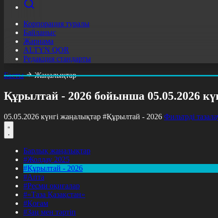
Корпорация туралы
Байланыс
Жарнама
ALTYN QOR
Редакция стандарты
Басты
Жаңалықтар
Құрылтай - 2026 бойынша 05.05.2026 к
05.05.2026 күнгі жаңалықтар
#Құрылтай - 2026
Фильтрді тазала
Барлық жаңалықтар
#Жолдау 2025
#Құрылтай - 2026
#Апта
#Ресми оқиғалар
#«Таза Қазақстан»
#Қоғам
#Заң мен тәртіп