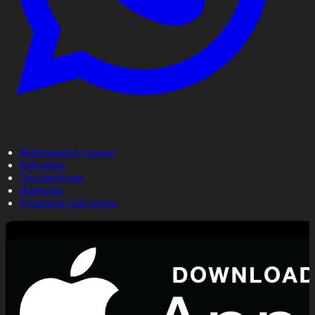
Корпорация туралы
Байланыс
Дистрибуция
Жарнама
Редакция стандарты