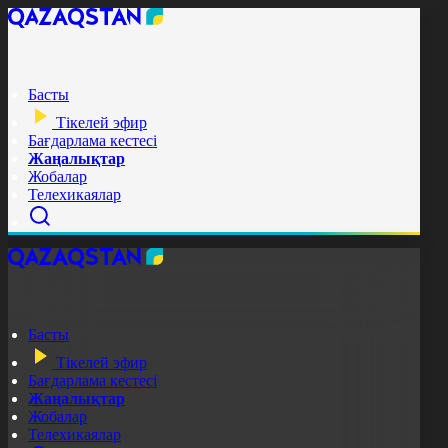
Басты
Тікелей эфир
Бағдарлама кестесі
Жаңалықтар
Жобалар
Телехикаялар
Басты
Тікелей эфир
Бағдарлама кестесі
Жаңалықтар
Жобалар
Телехикаялар