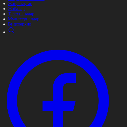
Жаңалықтар
Жобалар
Телехикаялар
Мультсериалдар
Видеоархив