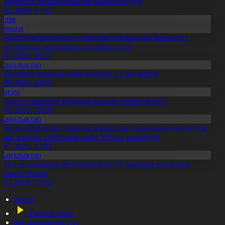
ымкентте теміржолшылар марапатталды
1.07.2026, 17:15
Білім
Aqparat
Тәуелсіздік ұрпақтары» грантын тағайындау жөніндегі
омиссияның қорытынды отырысы өтті
1.07.2026, 20:11
Жаңалықтар
авлодарда отандық өнім өндірісі 1,5 есе артты
5.08.2026, 20:06
Қоғам
Әділет» партиясы кандидаттардың тізімін бекітті
0.07.2026, 20:08
Жаңалықтар
қмола облысында тұрақты жұмыстың арқасында әлеуметтік
өмек алатын отбасылар саны 50%-ға қысқарды
1.07.2026, 17:03
Жаңалықтар
етісу облысының жүргізушілері 170 мыңнан астам жол
режесін бұзған
1.07.2026, 17:02
Басты
Тікелей эфир
Бағдарлама кестесі