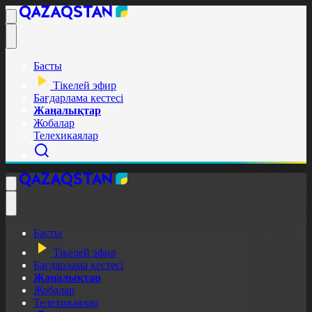
Басты
Тікелей эфир
Бағдарлама кестесі
Жаңалықтар
Жобалар
Телехикаялар
Басты
Тікелей эфир
Бағдарлама кестесі
Жаңалықтар
Жобалар
Телехикаялар