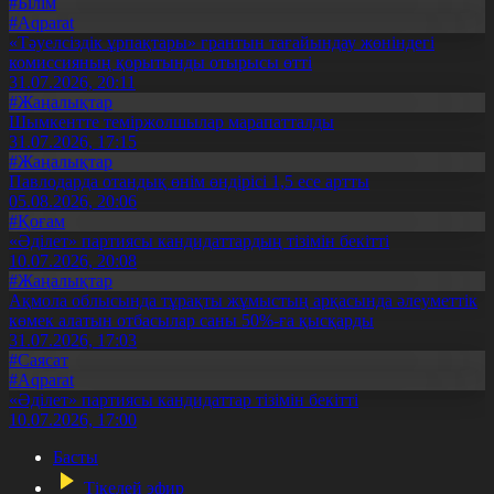
#Білім
#Aqparat
«Тәуелсіздік ұрпақтары» грантын тағайындау жөніндегі
комиссияның қорытынды отырысы өтті
31.07.2026, 20:11
#Жаңалықтар
Шымкентте теміржолшылар марапатталды
31.07.2026, 17:15
#Жаңалықтар
Павлодарда отандық өнім өндірісі 1,5 есе артты
05.08.2026, 20:06
#Қоғам
«Әділет» партиясы кандидаттардың тізімін бекітті
10.07.2026, 20:08
#Жаңалықтар
Ақмола облысында тұрақты жұмыстың арқасында әлеуметтік
көмек алатын отбасылар саны 50%-ға қысқарды
31.07.2026, 17:03
#Саясат
#Aqparat
«Әділет» партиясы кандидаттар тізімін бекітті
10.07.2026, 17:00
Басты
Тікелей эфир