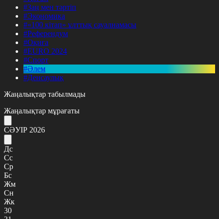
#Заң мен тәртіп
#Экономика
#«100 кітап» ұлттық сауалнамасы
#Референдум
#Оқиға
#EURO 2024
#Спорт
#Әлем
#Денсаулық
Жаңалықтар табылмады
Жаңалықтар мұрағаты
СӘУІР 2026
Дс
Сс
Ср
Бс
Жм
Сн
Жк
30