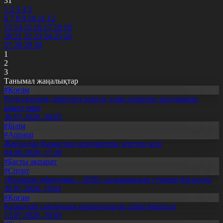
31
1
2
3
4
5
6
7
8
9
10
11
12
13
14
15
16
17
18
19
20
21
22
23
24
25
26
27
28
29
30
1
2
3
Танымал жаңалықтар
#Қоғам
Енді салалық дәрігерге қаралу үшін терапевт жолдамасы
қажет емес
30.07.2026, 20:05
#Білім
#Aqparat
Жапондар Қазақстан өсімдіктерін зерттеп жүр
04.08.2026, 17:30
#Басты ақпарат
#Спорт
«Болашақ ойындары – 2026» халықаралық турнирі басталды
30.07.2026, 10:01
#Қоғам
Құрылтай сайлауына үміткерлердің тізімі бекітілді
13.07.2026, 20:03