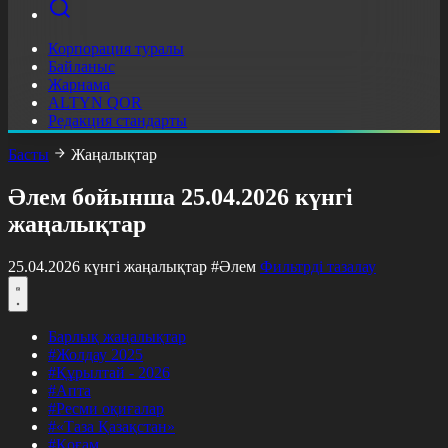
Корпорация туралы
Байланыс
Жарнама
ALTYN QOR
Редакция стандарты
Басты
Жаңалықтар
Әлем бойынша 25.04.2026 күнгі
жаңалықтар
25.04.2026 күнгі жаңалықтар
#Әлем
Фильтрді тазалау
Барлық жаңалықтар
#Жолдау 2025
#Құрылтай - 2026
#Апта
#Ресми оқиғалар
#«Таза Қазақстан»
#Қоғам