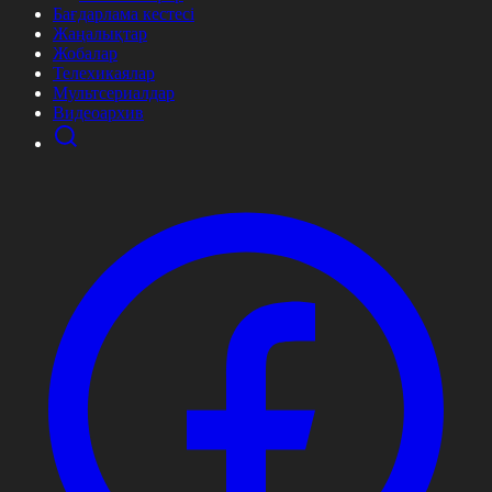
Бағдарлама кестесі
Жаңалықтар
Жобалар
Телехикаялар
Мультсериалдар
Видеоархив