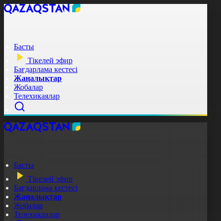
Басты
Тікелей эфир
Бағдарлама кестесі
Жаңалықтар
Жобалар
Телехикаялар
Басты
Тікелей эфир
Бағдарлама кестесі
Жаңалықтар
Жобалар
Телехикаялар