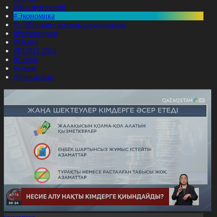
#Заң мен тәртіп
#Экономика
#«100 кітап» ұлттық сауалнамасы
#Референдум
#Оқиға
#EURO 2024
#Спорт
#Әлем
#Денсаулық