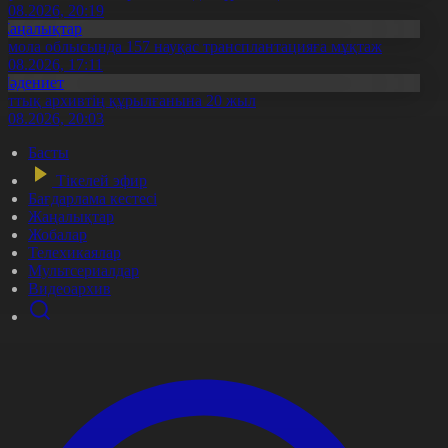
7.08.2026, 20:19
Жаңалықтар
қмола облысында 157 науқас трансплантацияға мұқтаж
6.08.2026, 17:11
Мәдениет
лттық архивтің құрылғанына 20 жыл
5.08.2026, 20:03
Басты
Тікелей эфир
Бағдарлама кестесі
Жаңалықтар
Жобалар
Телехикаялар
Мультсериалдар
Видеоархив