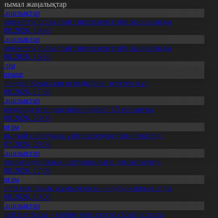
анымал жаңалықтар
Жаңалықтар
емлекеттік білім грант иегерлері тізімі жарияланды
7.08.2026, 19:46
Жаңалықтар
емлекеттік білім грант иегерлері тізімі жарияланды
7.08.2026, 16:50
Білім
Aqparat
апондар Қазақстан өсімдіктерін зерттеп жүр
4.08.2026, 17:30
Жаңалықтар
авлодарда отандық өнім өндірісі 1,5 есе артты
5.08.2026, 20:06
Қоғам
ұрылтай сайлауына үміткерлердің тізімі бекітілді
3.07.2026, 20:03
Жаңалықтар
үпқарағанда балық шаруашылығы дамып келеді
7.08.2026, 17:09
Қоғам
ұс еті мен тауық жұмыртқасын өндіру қарқын алды
7.08.2026, 10:05
Жаңалықтар
ерейлі отбасы – тәрбие мен дәстүр сабақтастығы