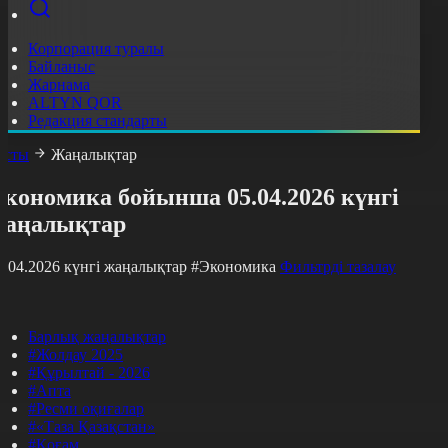
Корпорация туралы
Байланыс
Жарнама
ALTYN QOR
Редакция стандарты
асты
Жаңалықтар
Экономика бойынша 05.04.2026 күнгі
жаңалықтар
5.04.2026 күнгі жаңалықтар
#Экономика
Фильтрді тазалау
Барлық жаңалықтар
#Жолдау 2025
#Құрылтай - 2026
#Апта
#Ресми оқиғалар
#«Таза Қазақстан»
#Қоғам