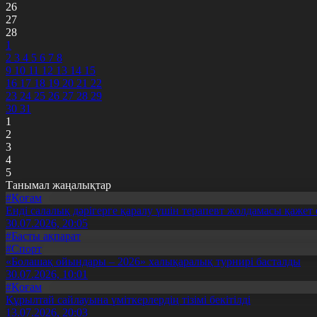
26
27
28
1
2
3
4
5
6
7
8
9
10
11
12
13
14
15
16
17
18
19
20
21
22
23
24
25
26
27
28
29
30
31
1
2
3
4
5
Танымал жаңалықтар
#Қоғам
Енді салалық дәрігерге қаралу үшін терапевт жолдамасы қажет 
30.07.2026, 20:05
#Басты ақпарат
#Спорт
«Болашақ ойындары – 2026» халықаралық турнирі басталды
30.07.2026, 10:01
#Қоғам
Құрылтай сайлауына үміткерлердің тізімі бекітілді
13.07.2026, 20:03