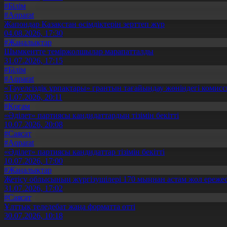
#Білім
#Aqparat
Жапондар Қазақстан өсімдіктерін зерттеп жүр
04.08.2026, 17:30
#Жаңалықтар
Шымкентте теміржолшылар марапатталды
31.07.2026, 17:15
#Білім
#Aqparat
«Тәуелсіздік ұрпақтары» грантын тағайындау жөніндегі коми
31.07.2026, 20:11
#Қоғам
«Әділет» партиясы кандидаттардың тізімін бекітті
10.07.2026, 20:08
#Саясат
#Aqparat
«Әділет» партиясы кандидаттар тізімін бекітті
10.07.2026, 17:00
#Жаңалықтар
Жетісу облысының жүргізушілері 170 мыңнан астам жол ережес
31.07.2026, 17:02
#Саясат
Ұлттық теледебат жаңа форматта өтті
30.07.2026, 10:18