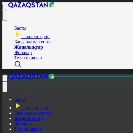
Басты
Тікелей эфир
Бағдарлама кестесі
Жаңалықтар
Жобалар
Телехикаялар
Басты
Тікелей эфир
Бағдарлама кестесі
Жаңалықтар
Жобалар
Телехикаялар