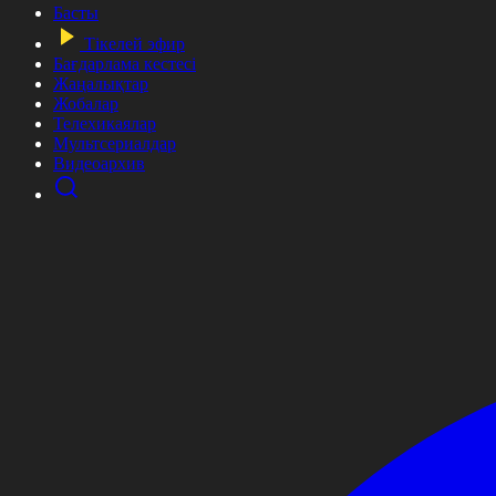
Басты
Тікелей эфир
Бағдарлама кестесі
Жаңалықтар
Жобалар
Телехикаялар
Мультсериалдар
Видеоархив