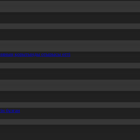
ссияның қорытынды отырысы өтті
ін бұзған