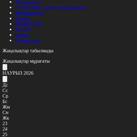
#Экономика
#«100 кітап» ұлттық сауалнамасы
#Референдум
#Оқиға
#EURO 2024
#Спорт
#Әлем
#Денсаулық
Жаңалықтар табылмады
Жаңалықтар мұрағаты
НАУРЫЗ 2026
Дс
Сс
Ср
Бс
Жм
Сн
Жк
23
24
25