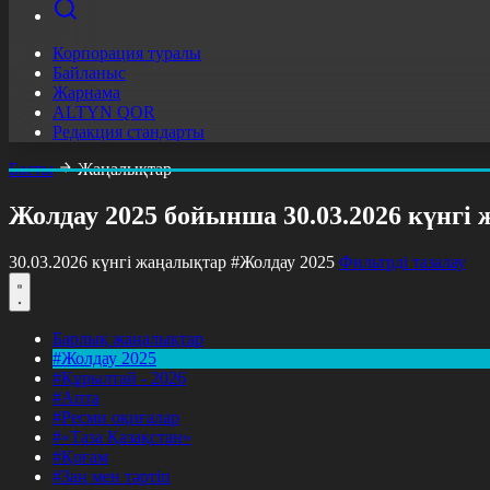
Корпорация туралы
Байланыс
Жарнама
ALTYN QOR
Редакция стандарты
Басты
Жаңалықтар
Жолдау 2025 бойынша 30.03.2026 күнгі
30.03.2026 күнгі жаңалықтар
#Жолдау 2025
Фильтрді тазалау
Барлық жаңалықтар
#Жолдау 2025
#Құрылтай - 2026
#Апта
#Ресми оқиғалар
#«Таза Қазақстан»
#Қоғам
#Заң мен тәртіп