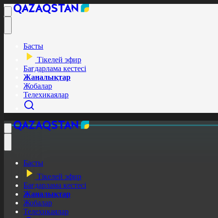
Басты
Тікелей эфир
Бағдарлама кестесі
Жаңалықтар
Жобалар
Телехикаялар
Басты
Тікелей эфир
Бағдарлама кестесі
Жаңалықтар
Жобалар
Телехикаялар