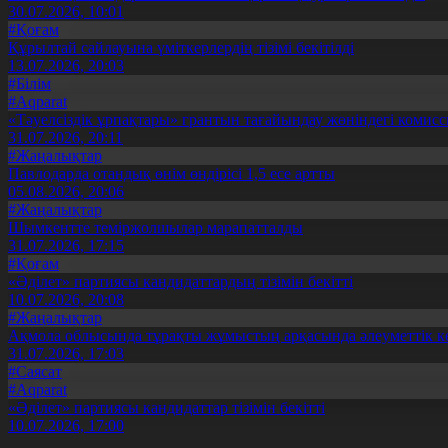
30.07.2026, 10:01
#Қоғам
Құрылтай сайлауына үміткерлердің тізімі бекітілді
13.07.2026, 20:03
#Білім
#Aqparat
«Тәуелсіздік ұрпақтары» грантын тағайындау жөніндегі коми
31.07.2026, 20:11
#Жаңалықтар
Павлодарда отандық өнім өндірісі 1,5 есе артты
05.08.2026, 20:06
#Жаңалықтар
Шымкентте теміржолшылар марапатталды
31.07.2026, 17:15
#Қоғам
«Әділет» партиясы кандидаттардың тізімін бекітті
10.07.2026, 20:08
#Жаңалықтар
Ақмола облысында тұрақты жұмыстың арқасында әлеуметтік к
31.07.2026, 17:03
#Саясат
#Aqparat
«Әділет» партиясы кандидаттар тізімін бекітті
10.07.2026, 17:00