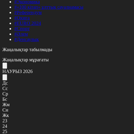
#Экономика
#«100 кітап» ұлттық сауалнамасы
#Референдум
#Оқиға
#EURO 2024
#Спорт
#Әлем
#Денсаулық
Жаңалықтар табылмады
Жаңалықтар мұрағаты
НАУРЫЗ 2026
Дс
Сс
Ср
Бс
Жм
Сн
Жк
23
24
25