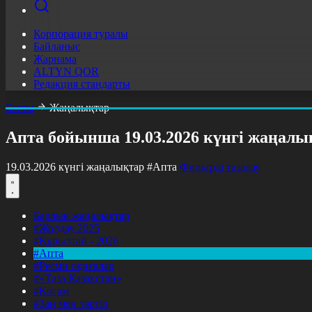
Корпорация туралы
Байланыс
Жарнама
ALTYN QOR
Редакция стандарты
Басты
Жаңалықтар
Апта бойынша 19.03.2026 күнгі жаңалы
19.03.2026 күнгі жаңалықтар
#Апта
Фильтрді тазалау
Барлық жаңалықтар
#Жолдау 2025
#Құрылтай - 2026
#Апта
#Ресми оқиғалар
#«Таза Қазақстан»
#Қоғам
#Заң мен тәртіп