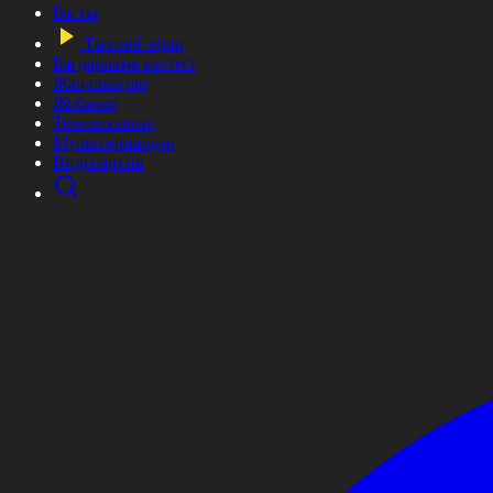
Басты
Тікелей эфир
Бағдарлама кестесі
Жаңалықтар
Жобалар
Телехикаялар
Мультсериалдар
Видеоархив