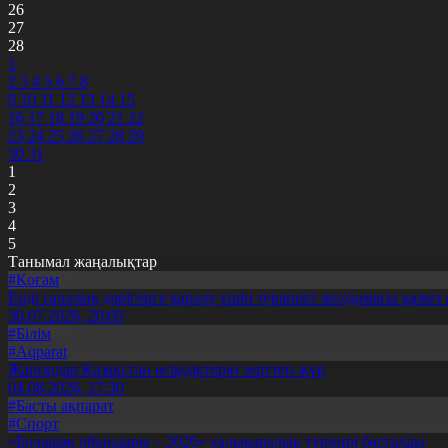
26
27
28
1
2
3
4
5
6
7
8
9
10
11
12
13
14
15
16
17
18
19
20
21
22
23
24
25
26
27
28
29
30
31
1
2
3
4
5
Танымал жаңалықтар
#Қоғам
Енді салалық дәрігерге қаралу үшін терапевт жолдамасы қажет 
30.07.2026, 20:05
#Білім
#Aqparat
Жапондар Қазақстан өсімдіктерін зерттеп жүр
04.08.2026, 17:30
#Басты ақпарат
#Спорт
«Болашақ ойындары – 2026» халықаралық турнирі басталды