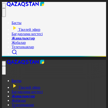
Басты
Тікелей эфир
Бағдарлама кестесі
Жаңалықтар
Жобалар
Телехикаялар
Басты
Тікелей эфир
Бағдарлама кестесі
Жаңалықтар
Жобалар
Телехикаялар