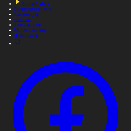
Тікелей эфир
Бағдарлама кестесі
Жаңалықтар
Жобалар
Телехикаялар
Мультсериалдар
Видеоархив