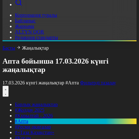
Корпорация туралы
Байланыс
Жарнама
ALTYN QOR
Редакция стандарты
Басты
Жаңалықтар
Апта бойынша 17.03.2026 күнгі
жаңалықтар
17.03.2026 күнгі жаңалықтар
#Апта
Фильтрді тазалау
Барлық жаңалықтар
#Жолдау 2025
#Құрылтай - 2026
#Апта
#Ресми оқиғалар
#«Таза Қазақстан»
#Қоғам