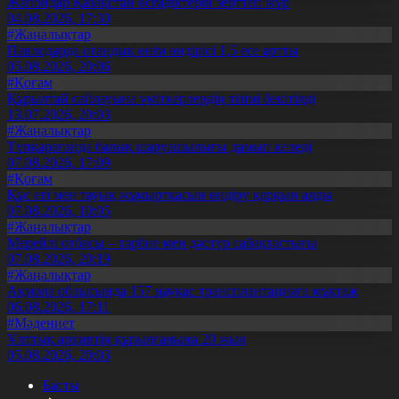
Жапондар Қазақстан өсімдіктерін зерттеп жүр
04.08.2026, 17:30
#Жаңалықтар
Павлодарда отандық өнім өндірісі 1,5 есе артты
05.08.2026, 20:06
#Қоғам
Құрылтай сайлауына үміткерлердің тізімі бекітілді
13.07.2026, 20:03
#Жаңалықтар
Түпқарағанда балық шаруашылығы дамып келеді
07.08.2026, 17:09
#Қоғам
Құс еті мен тауық жұмыртқасын өндіру қарқын алды
07.08.2026, 10:05
#Жаңалықтар
Мерейлі отбасы – тәрбие мен дәстүр сабақтастығы
07.08.2026, 20:19
#Жаңалықтар
Ақмола облысында 157 науқас трансплантацияға мұқтаж
06.08.2026, 17:11
#Мәдениет
Ұлттық архивтің құрылғанына 20 жыл
05.08.2026, 20:03
Басты