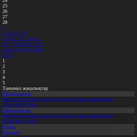
24
25
26
27
28
1
2
3
4
5
6
7
8
9
10
11
12
13
14
15
16
17
18
19
20
21
22
23
24
25
26
27
28
29
30
31
1
2
3
4
5
Танымал жаңалықтар
#Жаңалықтар
Мемлекеттік білім грант иегерлері тізімі жарияланды
07.08.2026, 19:46
#Жаңалықтар
Мемлекеттік білім грант иегерлері тізімі жарияланды
07.08.2026, 16:50
#Білім
#Aqparat