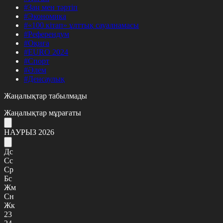
#Заң мен тәртіп
#Экономика
#«100 кітап» ұлттық сауалнамасы
#Референдум
#Оқиға
#EURO 2024
#Спорт
#Әлем
#Денсаулық
Жаңалықтар табылмады
Жаңалықтар мұрағаты
НАУРЫЗ 2026
Дс
Сс
Ср
Бс
Жм
Сн
Жк
23