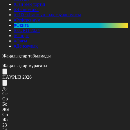
#Заң мен тәртіп
#Экономика
#«100 кітап» ұлттық сауалнамасы
#Референдум
#Оқиға
#EURO 2024
#Спорт
#Әлем
#Денсаулық
Жаңалықтар табылмады
Жаңалықтар мұрағаты
НАУРЫЗ 2026
Дс
Сс
Ср
Бс
Жм
Сн
Жк
23