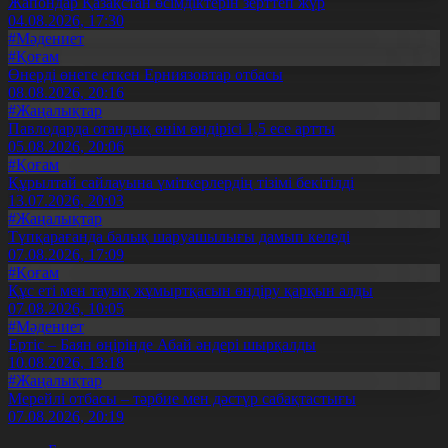
Жапондар Қазақстан өсімдіктерін зерттеп жүр
04.08.2026, 17:30
#Мәдениет
#Қоғам
Өнерді өнеге еткен Ерниязовтар отбасы
08.08.2026, 20:16
#Жаңалықтар
Павлодарда отандық өнім өндірісі 1,5 есе артты
05.08.2026, 20:06
#Қоғам
Құрылтай сайлауына үміткерлердің тізімі бекітілді
13.07.2026, 20:03
#Жаңалықтар
Түпқарағанда балық шаруашылығы дамып келеді
07.08.2026, 17:09
#Қоғам
Құс еті мен тауық жұмыртқасын өндіру қарқын алды
07.08.2026, 10:05
#Мәдениет
Ертіс – Баян өңірінде Абай әндері шырқалды
10.08.2026, 13:18
#Жаңалықтар
Мерейлі отбасы – тәрбие мен дәстүр сабақтастығы
07.08.2026, 20:19