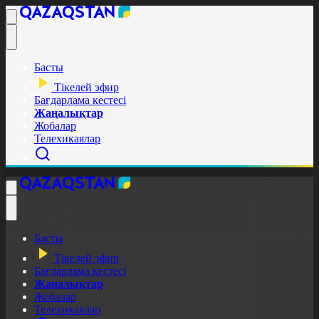
Басты
Тікелей эфир
Бағдарлама кестесі
Жаңалықтар
Жобалар
Телехикаялар
Басты
Тікелей эфир
Бағдарлама кестесі
Жаңалықтар
Жобалар
Телехикаялар