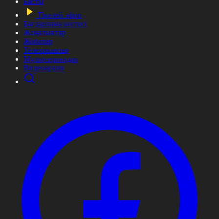
Басты
Тікелей эфир
Бағдарлама кестесі
Жаңалықтар
Жобалар
Телехикаялар
Мультсериалдар
Видеоархив