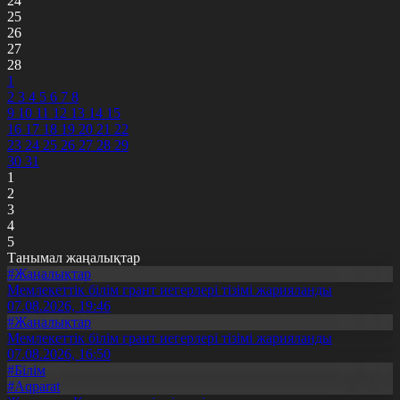
24
25
26
27
28
1
2
3
4
5
6
7
8
9
10
11
12
13
14
15
16
17
18
19
20
21
22
23
24
25
26
27
28
29
30
31
1
2
3
4
5
Танымал жаңалықтар
#Жаңалықтар
Мемлекеттік білім грант иегерлері тізімі жарияланды
07.08.2026, 19:46
#Жаңалықтар
Мемлекеттік білім грант иегерлері тізімі жарияланды
07.08.2026, 16:50
#Білім
#Aqparat