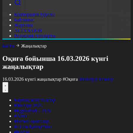
Корпорация туралы
Байланыс
Жарнама
ALTYN QOR
Редакция стандарты
Басты
Жаңалықтар
Оқиға бойынша 16.03.2026 күнгі
жаңалықтар
16.03.2026 күнгі жаңалықтар
#Оқиға
Фильтрді тазалау
Барлық жаңалықтар
#Жолдау 2025
#Құрылтай - 2026
#Апта
#Ресми оқиғалар
#«Таза Қазақстан»
#Қоғам