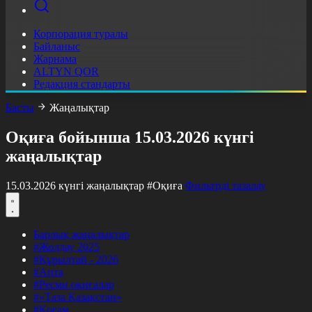
Корпорация туралы
Байланыс
Жарнама
ALTYN QOR
Редакция стандарты
Басты
Жаңалықтар
Оқиға бойынша 15.03.2026 күнгі
жаңалықтар
15.03.2026 күнгі жаңалықтар
#Оқиға
Фильтрді тазалау
Барлық жаңалықтар
#Жолдау 2025
#Құрылтай - 2026
#Апта
#Ресми оқиғалар
#«Таза Қазақстан»
#Қоғам