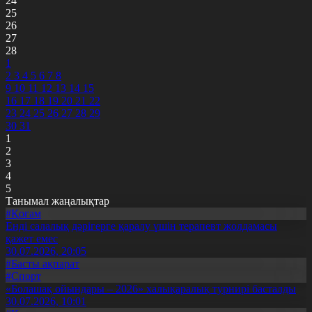
24
25
26
27
28
1
2
3
4
5
6
7
8
9
10
11
12
13
14
15
16
17
18
19
20
21
22
23
24
25
26
27
28
29
30
31
1
2
3
4
5
Танымал жаңалықтар
#Қоғам
Енді салалық дәрігерге қаралу үшін терапевт жолдамасы
қажет емес
30.07.2026, 20:05
#Басты ақпарат
#Спорт
«Болашақ ойындары – 2026» халықаралық турнирі басталды
30.07.2026, 10:01