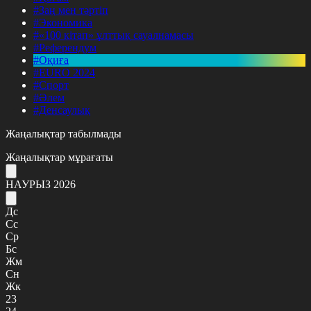
#Заң мен тәртіп
#Экономика
#«100 кітап» ұлттық сауалнамасы
#Референдум
#Оқиға
#EURO 2024
#Спорт
#Әлем
#Денсаулық
Жаңалықтар табылмады
Жаңалықтар мұрағаты
НАУРЫЗ 2026
Дс
Сс
Ср
Бс
Жм
Сн
Жк
23