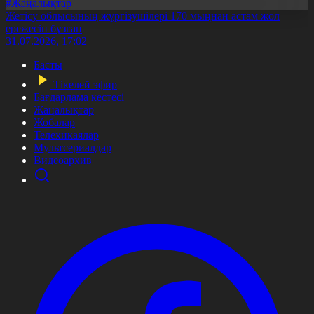
#Жаңалықтар
Жетісу облысының жүргізушілері 170 мыңнан астам жол
ережесін бұзған
31.07.2026, 17:02
Басты
Тікелей эфир
Бағдарлама кестесі
Жаңалықтар
Жобалар
Телехикаялар
Мультсериалдар
Видеоархив