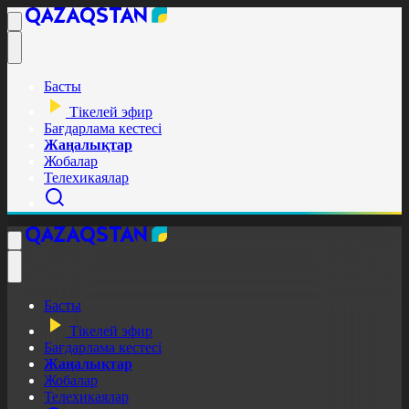
Басты
Тікелей эфир
Бағдарлама кестесі
Жаңалықтар
Жобалар
Телехикаялар
Басты
Тікелей эфир
Бағдарлама кестесі
Жаңалықтар
Жобалар
Телехикаялар