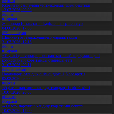
#Қоғам
Құрылтай сайлауына үміткерлердің тізімі бекітілді
13.07.2026, 20:03
#Білім
#Aqparat
Жапондар Қазақстан өсімдіктерін зерттеп жүр
04.08.2026, 17:30
#Жаңалықтар
Шымкентте теміржолшылар марапатталды
31.07.2026, 17:15
#Білім
#Aqparat
«Тәуелсіздік ұрпақтары» грантын тағайындау жөніндегі
комиссияның қорытынды отырысы өтті
31.07.2026, 20:11
#Жаңалықтар
Павлодарда отандық өнім өндірісі 1,5 есе артты
05.08.2026, 20:06
#Қоғам
«Әділет» партиясы кандидаттардың тізімін бекітті
10.07.2026, 20:08
#Саясат
#Aqparat
«Әділет» партиясы кандидаттар тізімін бекітті
10.07.2026, 17:00