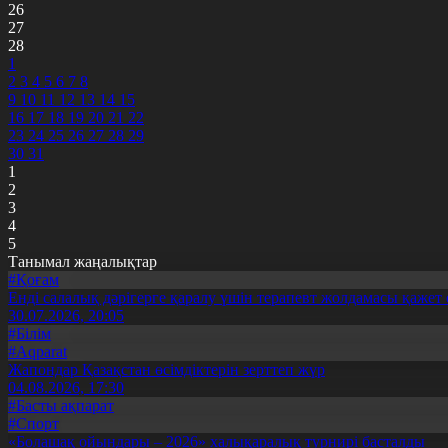
26
27
28
1
2
3
4
5
6
7
8
9
10
11
12
13
14
15
16
17
18
19
20
21
22
23
24
25
26
27
28
29
30
31
1
2
3
4
5
Танымал жаңалықтар
#Қоғам
Енді салалық дәрігерге қаралу үшін терапевт жолдамасы қажет 
30.07.2026, 20:05
#Білім
#Aqparat
Жапондар Қазақстан өсімдіктерін зерттеп жүр
04.08.2026, 17:30
#Басты ақпарат
#Спорт
«Болашақ ойындары – 2026» халықаралық турнирі басталды