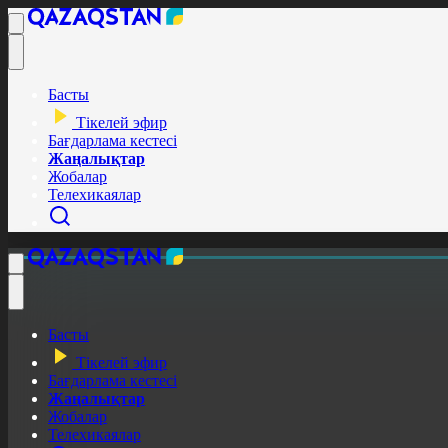
Басты
Тікелей эфир
Бағдарлама кестесі
Жаңалықтар
Жобалар
Телехикаялар
Басты
Тікелей эфир
Бағдарлама кестесі
Жаңалықтар
Жобалар
Телехикаялар