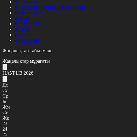
#Экономика
#«100 кітап» ұлттық сауалнамасы
#Референдум
#Оқиға
#EURO 2024
#Спорт
#Әлем
#Денсаулық
Жаңалықтар табылмады
Жаңалықтар мұрағаты
НАУРЫЗ 2026
Дс
Сс
Ср
Бс
Жм
Сн
Жк
23
24
25