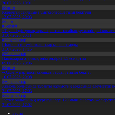
30.07.2026, 10:01
#Қоғам
Құрылтай сайлауына үміткерлердің тізімі бекітілді
13.07.2026, 20:03
#Білім
#Aqparat
«Тәуелсіздік ұрпақтары» грантын тағайындау жөніндегі коми
31.07.2026, 20:11
#Жаңалықтар
Шымкентте теміржолшылар марапатталды
31.07.2026, 17:15
#Жаңалықтар
Павлодарда отандық өнім өндірісі 1,5 есе артты
05.08.2026, 20:06
#Қоғам
«Әділет» партиясы кандидаттардың тізімін бекітті
10.07.2026, 20:08
#Жаңалықтар
Ақмола облысында тұрақты жұмыстың арқасында әлеуметтік к
31.07.2026, 17:03
#Жаңалықтар
Жетісу облысының жүргізушілері 170 мыңнан астам жол ережес
31.07.2026, 17:02
Басты