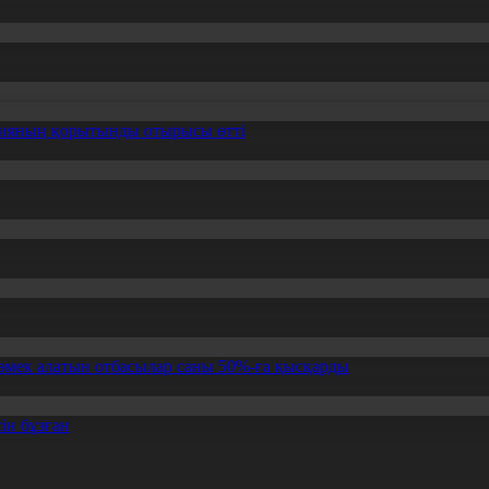
ссияның қорытынды отырысы өтті
өмек алатын отбасылар саны 50%-ға қысқарды
ін бұзған