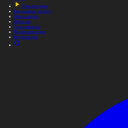
Тікелей эфир
Бағдарлама кестесі
Жаңалықтар
Жобалар
Телехикаялар
Мультсериалдар
Видеоархив