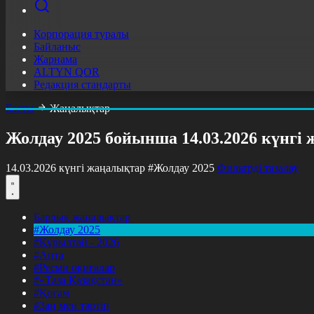
Корпорация туралы
Байланыс
Жарнама
ALTYN QOR
Редакция стандарты
Басты
Жаңалықтар
Жолдау 2025 бойынша 14.03.2026 күнгі
14.03.2026 күнгі жаңалықтар
#Жолдау 2025
Фильтрді тазалау
Барлық жаңалықтар
#Жолдау 2025
#Құрылтай - 2026
#Апта
#Ресми оқиғалар
#«Таза Қазақстан»
#Қоғам
#Заң мен тәртіп