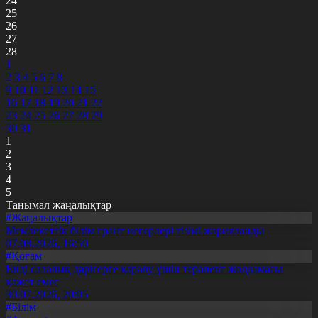
24
25
26
27
28
1
2
3
4
5
6
7
8
9
10
11
12
13
14
15
16
17
18
19
20
21
22
23
24
25
26
27
28
29
30
31
1
2
3
4
5
Танымал жаңалықтар
#Жаңалықтар
Мемлекеттік білім грант иегерлері тізімі жарияланды
07.08.2026, 16:50
#Қоғам
Енді салалық дәрігерге қаралу үшін терапевт жолдамасы
қажет емес
30.07.2026, 20:05
#Білім