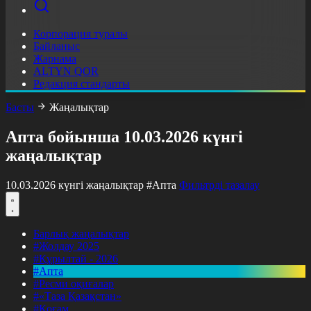
Корпорация туралы
Байланыс
Жарнама
ALTYN QOR
Редакция стандарты
Басты
Жаңалықтар
Апта бойынша 10.03.2026 күнгі
жаңалықтар
10.03.2026 күнгі жаңалықтар
#Апта
Фильтрді тазалау
Барлық жаңалықтар
#Жолдау 2025
#Құрылтай - 2026
#Апта
#Ресми оқиғалар
#«Таза Қазақстан»
#Қоғам