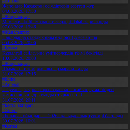
#Aqparat
Жапондар Қазақстан өсімдіктерін зерттеп жүр
04.08.2026, 17:30
#Жаңалықтар
Мемлекеттік білім грант иегерлері тізімі жарияланды
07.08.2026, 19:46
#Жаңалықтар
Павлодарда отандық өнім өндірісі 1,5 есе артты
05.08.2026, 20:06
#Қоғам
Құрылтай сайлауына үміткерлердің тізімі бекітілді
13.07.2026, 20:03
#Жаңалықтар
Шымкентте теміржолшылар марапатталды
31.07.2026, 17:15
#Білім
#Aqparat
«Тәуелсіздік ұрпақтары» грантын тағайындау жөніндегі
комиссияның қорытынды отырысы өтті
31.07.2026, 20:11
#Басты ақпарат
#Спорт
«Болашақ ойындары – 2026» халықаралық турнирі басталды
30.07.2026, 10:01
#Қоғам