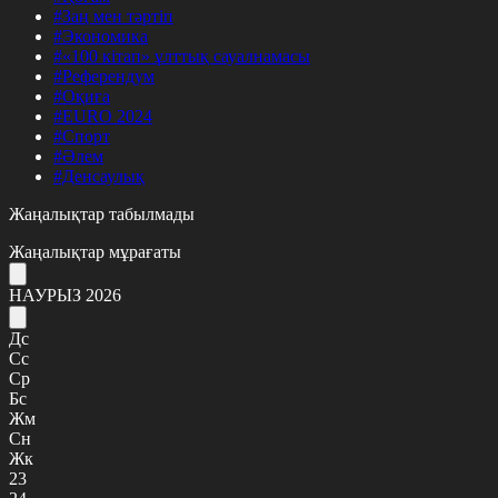
#Заң мен тәртіп
#Экономика
#«100 кітап» ұлттық сауалнамасы
#Референдум
#Оқиға
#EURO 2024
#Спорт
#Әлем
#Денсаулық
Жаңалықтар табылмады
Жаңалықтар мұрағаты
НАУРЫЗ 2026
Дс
Сс
Ср
Бс
Жм
Сн
Жк
23