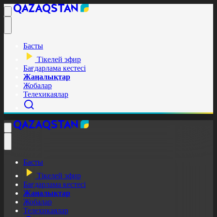
Басты
Тікелей эфир
Бағдарлама кестесі
Жаңалықтар
Жобалар
Телехикаялар
Басты
Тікелей эфир
Бағдарлама кестесі
Жаңалықтар
Жобалар
Телехикаялар