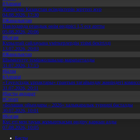
#Aqparat
Жапондар Қазақстан өсімдіктерін зерттеп жүр
04.08.2026, 17:30
#Жаңалықтар
Павлодарда отандық өнім өндірісі 1,5 есе артты
05.08.2026, 20:06
#Қоғам
Құрылтай сайлауына үміткерлердің тізімі бекітілді
13.07.2026, 20:03
#Жаңалықтар
Шымкентте теміржолшылар марапатталды
31.07.2026, 17:15
#Білім
#Aqparat
«Тәуелсіздік ұрпақтары» грантын тағайындау жөніндегі коми
31.07.2026, 20:11
#Басты ақпарат
#Спорт
«Болашақ ойындары – 2026» халықаралық турнирі басталды
30.07.2026, 10:01
#Қоғам
Құс еті мен тауық жұмыртқасын өндіру қарқын алды
07.08.2026, 10:05
Басты