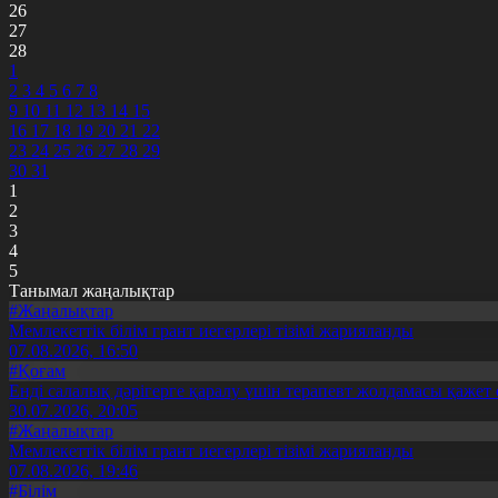
26
27
28
1
2
3
4
5
6
7
8
9
10
11
12
13
14
15
16
17
18
19
20
21
22
23
24
25
26
27
28
29
30
31
1
2
3
4
5
Танымал жаңалықтар
#Жаңалықтар
Мемлекеттік білім грант иегерлері тізімі жарияланды
07.08.2026, 16:50
#Қоғам
Енді салалық дәрігерге қаралу үшін терапевт жолдамасы қажет 
30.07.2026, 20:05
#Жаңалықтар
Мемлекеттік білім грант иегерлері тізімі жарияланды
07.08.2026, 19:46
#Білім