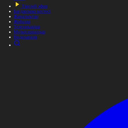
Тікелей эфир
Бағдарлама кестесі
Жаңалықтар
Жобалар
Телехикаялар
Мультсериалдар
Видеоархив