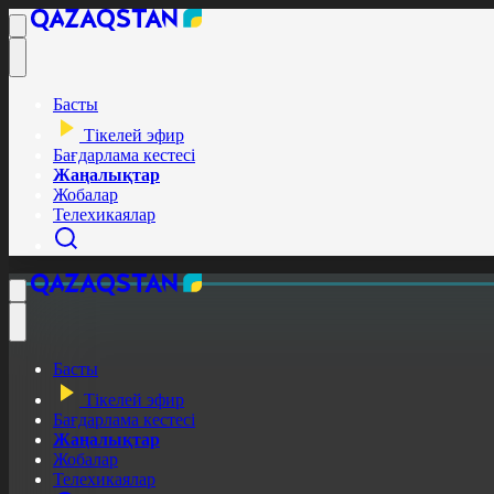
Басты
Тікелей эфир
Бағдарлама кестесі
Жаңалықтар
Жобалар
Телехикаялар
Басты
Тікелей эфир
Бағдарлама кестесі
Жаңалықтар
Жобалар
Телехикаялар