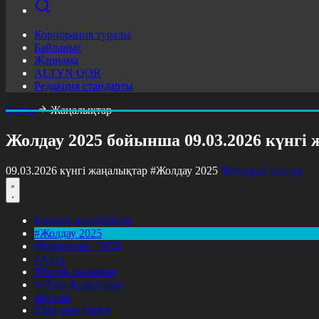
Корпорация туралы
Байланыс
Жарнама
ALTYN QOR
Редакция стандарты
Басты
Жаңалықтар
Жолдау 2025 бойынша 09.03.2026 күнгі
09.03.2026 күнгі жаңалықтар
#Жолдау 2025
Фильтрді тазалау
Барлық жаңалықтар
#Жолдау 2025
#Құрылтай - 2026
#Апта
#Ресми оқиғалар
#«Таза Қазақстан»
#Қоғам
#Заң мен тәртіп