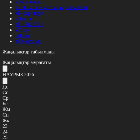
#Экономика
#«100 кітап» ұлттық сауалнамасы
#Референдум
#Оқиға
#EURO 2024
#Спорт
#Әлем
#Денсаулық
Жаңалықтар табылмады
Жаңалықтар мұрағаты
НАУРЫЗ 2026
Дс
Сс
Ср
Бс
Жм
Сн
Жк
23
24
25