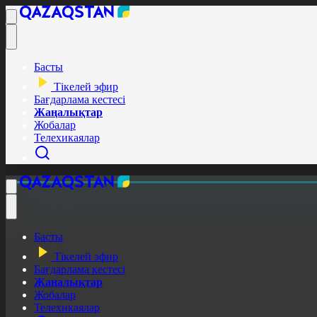
Басты
Тікелей эфир
Бағдарлама кестесі
Жаңалықтар
Жобалар
Телехикаялар
Басты
Тікелей эфир
Бағдарлама кестесі
Жаңалықтар
Жобалар
Телехикаялар