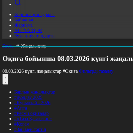
Корпорация туралы
Байланыс
Жарнама
ALTYN QOR
Редакция стандарты
Басты
Жаңалықтар
Оқиға бойынша 08.03.2026 күнгі жаңал
08.03.2026 күнгі жаңалықтар
#Оқиға
Фильтрді тазалау
Барлық жаңалықтар
#Жолдау 2025
#Құрылтай - 2026
#Апта
#Ресми оқиғалар
#«Таза Қазақстан»
#Қоғам
#Заң мен тәртіп