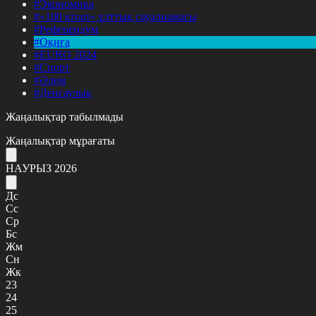
#Экономика
#«100 кітап» ұлттық сауалнамасы
#Референдум
#Оқиға
#EURO 2024
#Спорт
#Әлем
#Денсаулық
Жаңалықтар табылмады
Жаңалықтар мұрағаты
НАУРЫЗ 2026
Дс
Сс
Ср
Бс
Жм
Сн
Жк
23
24
25