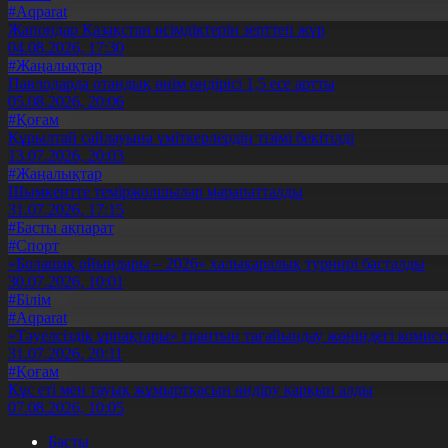
#Aqparat
Жапондар Қазақстан өсімдіктерін зерттеп жүр
04.08.2026, 17:30
#Жаңалықтар
Павлодарда отандық өнім өндірісі 1,5 есе артты
05.08.2026, 20:06
#Қоғам
Құрылтай сайлауына үміткерлердің тізімі бекітілді
13.07.2026, 20:03
#Жаңалықтар
Шымкентте теміржолшылар марапатталды
31.07.2026, 17:15
#Басты ақпарат
#Спорт
«Болашақ ойындары – 2026» халықаралық турнирі басталды
30.07.2026, 10:01
#Білім
#Aqparat
«Тәуелсіздік ұрпақтары» грантын тағайындау жөніндегі коми
31.07.2026, 20:11
#Қоғам
Құс еті мен тауық жұмыртқасын өндіру қарқын алды
07.08.2026, 10:05
Басты