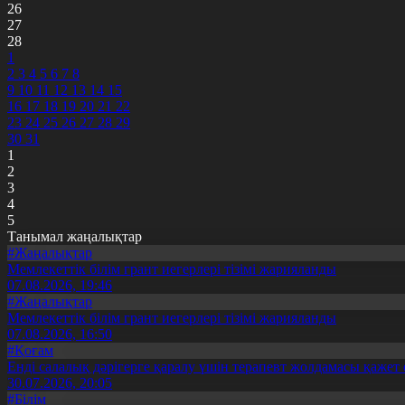
26
27
28
1
2
3
4
5
6
7
8
9
10
11
12
13
14
15
16
17
18
19
20
21
22
23
24
25
26
27
28
29
30
31
1
2
3
4
5
Танымал жаңалықтар
#Жаңалықтар
Мемлекеттік білім грант иегерлері тізімі жарияланды
07.08.2026, 19:46
#Жаңалықтар
Мемлекеттік білім грант иегерлері тізімі жарияланды
07.08.2026, 16:50
#Қоғам
Енді салалық дәрігерге қаралу үшін терапевт жолдамасы қажет 
30.07.2026, 20:05
#Білім