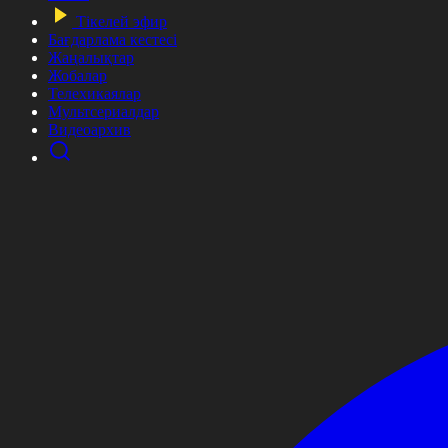
Тікелей эфир
Бағдарлама кестесі
Жаңалықтар
Жобалар
Телехикаялар
Мультсериалдар
Видеоархив