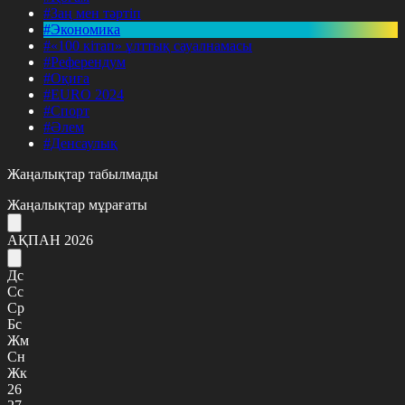
#Заң мен тәртіп
#Экономика
#«100 кітап» ұлттық сауалнамасы
#Референдум
#Оқиға
#EURO 2024
#Спорт
#Әлем
#Денсаулық
Жаңалықтар табылмады
Жаңалықтар мұрағаты
АҚПАН 2026
Дс
Сс
Ср
Бс
Жм
Сн
Жк
26