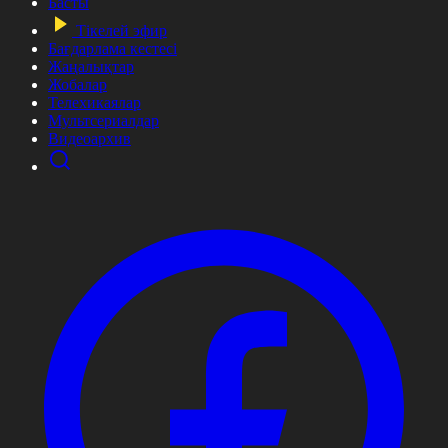
Басты
Тікелей эфир
Бағдарлама кестесі
Жаңалықтар
Жобалар
Телехикаялар
Мультсериалдар
Видеоархив