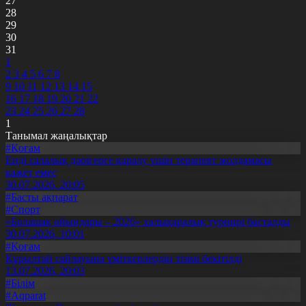
27
28
29
30
31
1
2
3
4
5
6
7
8
9
10
11
12
13
14
15
16
17
18
19
20
21
22
23
24
25
26
27
28
1
Танымал жаңалықтар
#Қоғам
Енді салалық дәрігерге қаралу үшін терапевт жолдамасы
қажет емес
30.07.2026, 20:05
#Басты ақпарат
#Спорт
«Болашақ ойындары – 2026» халықаралық турнирі басталды
30.07.2026, 10:01
#Қоғам
Құрылтай сайлауына үміткерлердің тізімі бекітілді
13.07.2026, 20:03
#Білім
#Aqparat