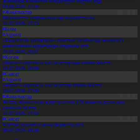
Жапондар Қазақстан өсімдіктерін зерттеп жүр
04.08.2026, 17:30
#Жаңалықтар
Шымкентте теміржолшылар марапатталды
31.07.2026, 17:15
#Білім
#Aqparat
«Тәуелсіздік ұрпақтары» грантын тағайындау жөніндегі
комиссияның қорытынды отырысы өтті
31.07.2026, 20:11
#Қоғам
«Әділет» партиясы кандидаттардың тізімін бекітті
10.07.2026, 20:08
#Саясат
#Aqparat
«Әділет» партиясы кандидаттар тізімін бекітті
10.07.2026, 17:00
#Жаңалықтар
Жетісу облысының жүргізушілері 170 мыңнан астам жол
ережесін бұзған
31.07.2026, 17:02
#Саясат
Ұлттық теледебат жаңа форматта өтті
30.07.2026, 10:18