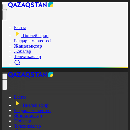
Басты
Тікелей эфир
Бағдарлама кестесі
Жаңалықтар
Жобалар
Телехикаялар
Басты
Тікелей эфир
Бағдарлама кестесі
Жаңалықтар
Жобалар
Телехикаялар