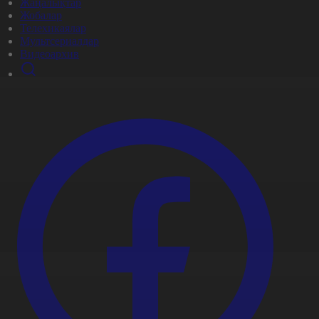
Жаңалықтар
Жобалар
Телехикаялар
Мультсериалдар
Видеоархив