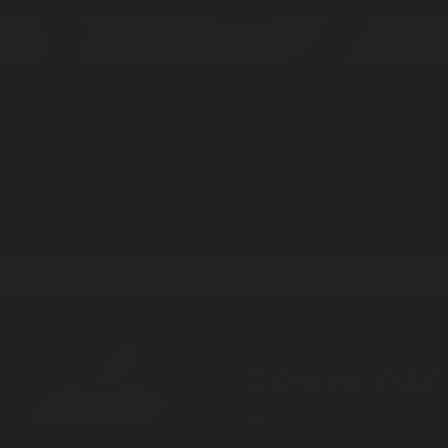
Корпорация туралы
Байланыс
Дистрибуция
Жарнама
Редакция стандарты