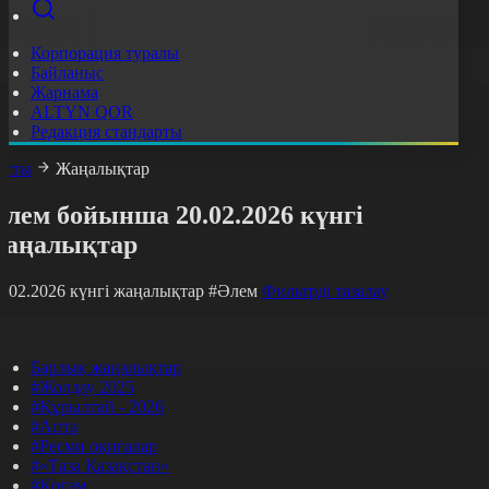
Корпорация туралы
Байланыс
Жарнама
ALTYN QOR
Редакция стандарты
асты
Жаңалықтар
лем бойынша 20.02.2026 күнгі
жаңалықтар
0.02.2026 күнгі жаңалықтар
#Әлем
Фильтрді тазалау
Барлық жаңалықтар
#Жолдау 2025
#Құрылтай - 2026
#Апта
#Ресми оқиғалар
#«Таза Қазақстан»
#Қоғам