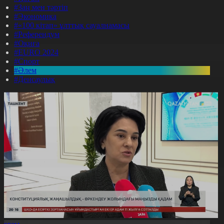
#Заң мен тәртіп
#Экономика
#«100 кітап» ұлттық сауалнамасы
#Референдум
#Оқиға
#EURO 2024
#Спорт
#Әлем
#Денсаулық