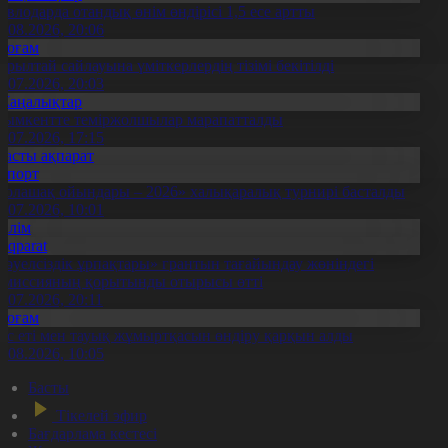
авлодарда отандық өнім өндірісі 1,5 есе артты
5.08.2026, 20:06
Қоғам
ұрылтай сайлауына үміткерлердің тізімі бекітілді
3.07.2026, 20:03
Жаңалықтар
ымкентте теміржолшылар марапатталды
1.07.2026, 17:15
Басты ақпарат
Спорт
Болашақ ойындары – 2026» халықаралық турнирі басталды
0.07.2026, 10:01
Білім
Aqparat
Тәуелсіздік ұрпақтары» грантын тағайындау жөніндегі
омиссияның қорытынды отырысы өтті
1.07.2026, 20:11
Қоғам
ұс еті мен тауық жұмыртқасын өндіру қарқын алды
7.08.2026, 10:05
Басты
Тікелей эфир
Бағдарлама кестесі