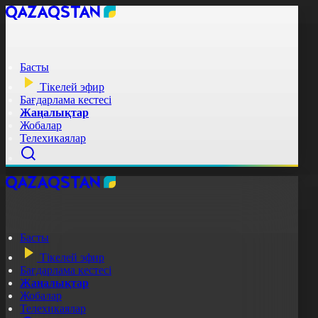
Басты
Тікелей эфир
Бағдарлама кестесі
Жаңалықтар
Жобалар
Телехикаялар
Басты
Тікелей эфир
Бағдарлама кестесі
Жаңалықтар
Жобалар
Телехикаялар