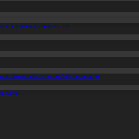
ссияның қорытынды отырысы өтті
өмек алатын отбасылар саны 50%-ға қысқарды
ін бұзған