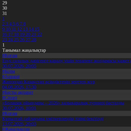
29
30
31
1
2
3
4
5
6
7
8
9
10
11
12
13
14
15
16
17
18
19
20
21
22
23
24
25
26
27
28
1
Танымал жаңалықтар
#Қоғам
Енді салалық дәрігерге қаралу үшін терапевт жолдамасы қажет 
30.07.2026, 20:05
#Білім
#Aqparat
Жапондар Қазақстан өсімдіктерін зерттеп жүр
04.08.2026, 17:30
#Басты ақпарат
#Спорт
«Болашақ ойындары – 2026» халықаралық турнирі басталды
30.07.2026, 10:01
#Қоғам
Құрылтай сайлауына үміткерлердің тізімі бекітілді
13.07.2026, 20:03
#Жаңалықтар