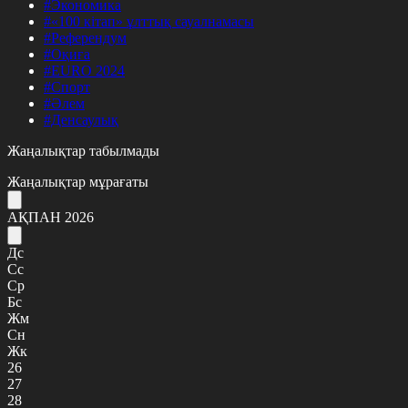
#Экономика
#«100 кітап» ұлттық сауалнамасы
#Референдум
#Оқиға
#EURO 2024
#Спорт
#Әлем
#Денсаулық
Жаңалықтар табылмады
Жаңалықтар мұрағаты
АҚПАН 2026
Дс
Сс
Ср
Бс
Жм
Сн
Жк
26
27
28