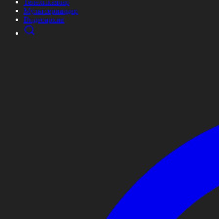
Телехикаялар
Мультсериалдар
Видеоархив