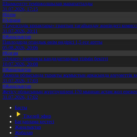
Шымкентте теміржолшылар марапатталды
31.07.2026, 17:15
#Білім
#Aqparat
«Тәуелсіздік ұрпақтары» грантын тағайындау жөніндегі коми
31.07.2026, 20:11
#Жаңалықтар
Павлодарда отандық өнім өндірісі 1,5 есе артты
05.08.2026, 20:06
#Қоғам
«Әділет» партиясы кандидаттардың тізімін бекітті
10.07.2026, 20:08
#Жаңалықтар
Ақмола облысында тұрақты жұмыстың арқасында әлеуметтік к
31.07.2026, 17:03
#Жаңалықтар
Жетісу облысының жүргізушілері 170 мыңнан астам жол ережес
31.07.2026, 17:02
Басты
Тікелей эфир
Бағдарлама кестесі
Жаңалықтар
Жобалар