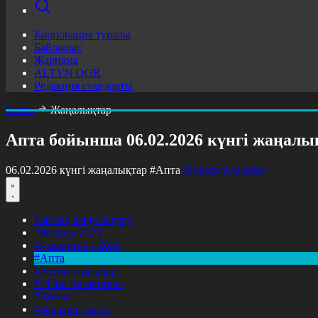
Корпорация туралы
Байланыс
Жарнама
ALTYN QOR
Редакция стандарты
Басты
Жаңалықтар
Апта бойынша 06.02.2026 күнгі жаңалы
06.02.2026 күнгі жаңалықтар
#Апта
Фильтрді тазалау
Барлық жаңалықтар
#Жолдау 2025
#Құрылтай - 2026
#Апта
#Ресми оқиғалар
#«Таза Қазақстан»
#Қоғам
#Заң мен тәртіп