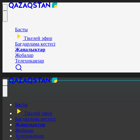
Басты
Тікелей эфир
Бағдарлама кестесі
Жаңалықтар
Жобалар
Телехикаялар
Басты
Тікелей эфир
Бағдарлама кестесі
Жаңалықтар
Жобалар
Телехикаялар