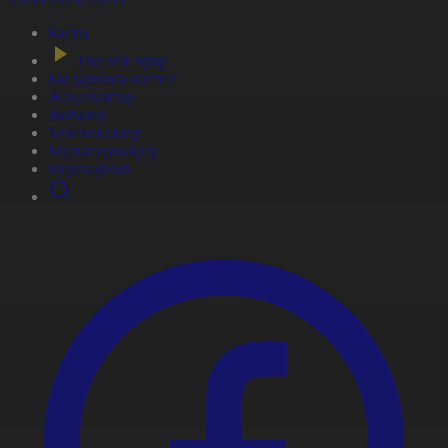
Басты
Тікелей эфир
Бағдарлама кестесі
Жаңалықтар
Жобалар
Телехикаялар
Мультсериалдар
Видеоархив