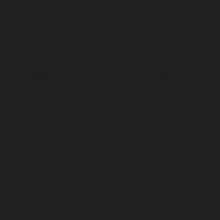
Корпорация туралы
Байланыс
Дистрибуция
Жарнама
Редакция стандарты