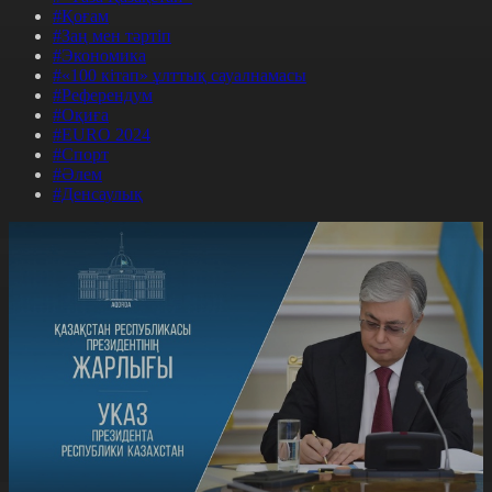
#Қоғам
#Заң мен тәртіп
#Экономика
#«100 кітап» ұлттық сауалнамасы
#Референдум
#Оқиға
#EURO 2024
#Спорт
#Әлем
#Денсаулық