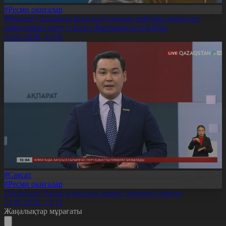
#Ресми оқиғалар
Мемлекет басшысы Конституциялық реформа жөніндегі
комиссияны құру туралы Жарлыққа қол қойды
21.01.2026, 21:56
#Саясат
#Ресми оқиғалар
Президент Давос қаласына жұмыс бабымен барады
21.01.2026, 13:12
Жаңалықтар мұрағаты