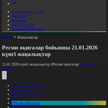
Корпорация туралы
Байланыс
Жарнама
ALTYN QOR
Редакция стандарты
Басты
Жаңалықтар
Ресми оқиғалар бойынша 21.01.2026
күнгі жаңалықтар
21.01.2026 күнгі жаңалықтар
#Ресми оқиғалар
Фильтрді
тазалау
Барлық жаңалықтар
#Жолдау 2025
#Құрылтай - 2026
#Апта
#Ресми оқиғалар
#«Таза Қазақстан»