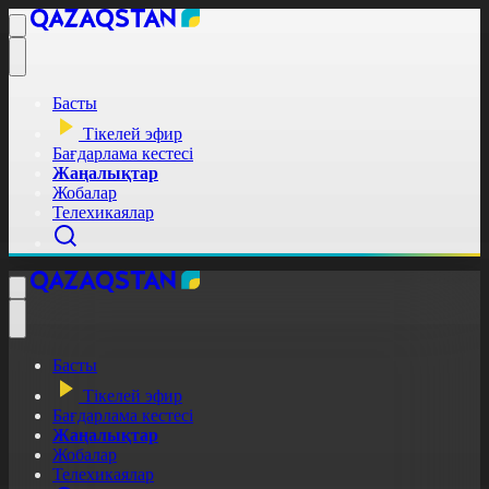
Басты
Тікелей эфир
Бағдарлама кестесі
Жаңалықтар
Жобалар
Телехикаялар
Басты
Тікелей эфир
Бағдарлама кестесі
Жаңалықтар
Жобалар
Телехикаялар