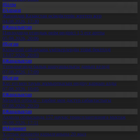
#Білім
#Aqparat
Жапондар Қазақстан өсімдіктерін зерттеп жүр
04.08.2026, 17:30
#Жаңалықтар
Павлодарда отандық өнім өндірісі 1,5 есе артты
05.08.2026, 20:06
#Қоғам
Құрылтай сайлауына үміткерлердің тізімі бекітілді
13.07.2026, 20:03
#Жаңалықтар
Түпқарағанда балық шаруашылығы дамып келеді
07.08.2026, 17:09
#Қоғам
Құс еті мен тауық жұмыртқасын өндіру қарқын алды
07.08.2026, 10:05
#Жаңалықтар
Мерейлі отбасы – тәрбие мен дәстүр сабақтастығы
07.08.2026, 20:19
#Жаңалықтар
Ақмола облысында 157 науқас трансплантацияға мұқтаж
06.08.2026, 17:11
#Мәдениет
Ұлттық архивтің құрылғанына 20 жыл
05.08.2026, 20:03