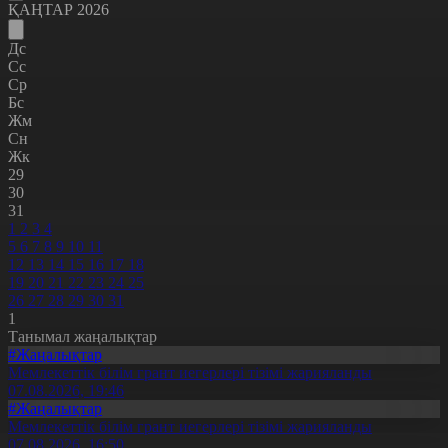
ҚАҢТАР 2026
Дс
Сс
Ср
Бс
Жм
Сн
Жк
29
30
31
1
2
3
4
5
6
7
8
9
10
11
12
13
14
15
16
17
18
19
20
21
22
23
24
25
26
27
28
29
30
31
1
Танымал жаңалықтар
#Жаңалықтар
Мемлекеттік білім грант иегерлері тізімі жарияланды
07.08.2026, 19:46
#Жаңалықтар
Мемлекеттік білім грант иегерлері тізімі жарияланды
07.08.2026, 16:50